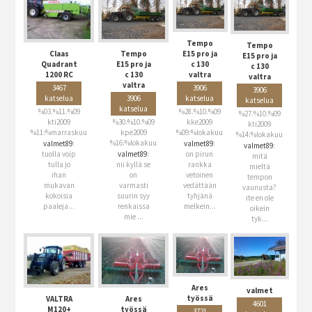
Tempo
Tempo
Claas
E15 pro ja
Tempo
E15 pro ja
Quadrant
c 130
E15 pro ja
c 130
1200 RC
valtra
c 130
valtra
valtra
3467
3906
3906
katselua
katselua
3906
katselua
katselua
%03.%11.%09
%28.%10.%09
%27.%10.%09
kti2009
kke2009
%30.%10.%09
kti2009
%11:%marraskuu
%09:%lokakuu
kpe2009
%14:%lokakuu
%16:%lokakuu
valmet89
:
valmet89
:
valmet89
:
tuolla voip
on pirun
valmet89
:
mitä
tulla jo
rankka
nii kyllä se
mieltä
ihan
vetoinen
on
tempon
mukavan
vedättään
varmasti
vaunusta?
kokoisia
tyhjänä
suurin syy
ite en ole
paaleja...
melkein...
renkaissa
oikein
mie ...
tyk...
Ares
valmet
työssä
VALTRA
Ares
4601
M120+
työssä
3721