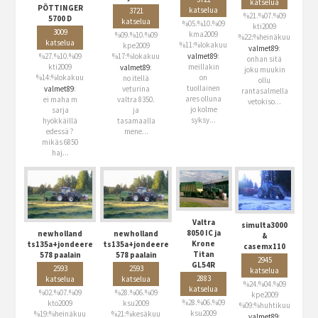
katselua
PÖTTINGER
katselua
3721
%21.%07.%09
5700 D
katselua
%05.%10.%09
kti2009
3009
kma2009
%09.%10.%09
%22:%heinäkuu
katselua
%11:%lokakuu
kpe2009
valmet89
:
%27.%10.%09
%17:%lokakuu
valmet89
:
onhan sitä
kti2009
meillakin
valmet89
:
joku muukin
%14:%lokakuu
on
no itellä
ollu
tuollainen
valmet89
:
veturina
rantasalmella
ares olluna
ei maha m
valtra 8350.
vetokiso...
jo kolme
sarja
ja
syksy...
hyökkäillä
tasamaalla
edessä ?
mene...
mikäs 6850
haj...
Valtra
simulta3000
8050 IC ja
newholland
newholland
&
Krone
ts135a+jondeere
ts135a+jondeere
casemx110
Titan
578 paalain
578 paalain
2945
GL54R
2593
2593
katselua
2883
katselua
katselua
%24.%04.%09
katselua
%02.%07.%09
%28.%06.%09
kpe2009
%28.%06.%09
kto2009
ksu2009
%09:%huhtikuu
ksu2009
%19:%heinäkuu
%21:%kesäkuu
valmet89
: