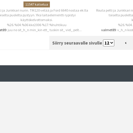
11547 katselua
ti ja Junkkari nurin. TM120 vetää ja Ford 6640 nostaa ek:lla
Routa petti ja Junkkari 
oiselta puolelta pystyyn. Yksi laitaelementti rypistyi
toiselta puolelta
käyttökelvottomaksi.
k
%26.%04.%06 kke2006 %17:%huhtikuu
%26.%04.
et89
: juu no sit_h_n min_kin ett_ tuskin sit_ viel_ pelt...
valmet89
: v_h_n kost
Siirry seuraavalle sivulle