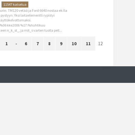
11547 katselua
nurin. TM120 vetää ja Ford 6640 nostaa ek:lla
 pystyyn. Yksi laitaelementti rypistyi
äyttökelvottomaksi.
%06 kke2006 %17:%huhtikuu
een n_k_st_, ja mit_s varten tuolla pell...
1
-
6
7
8
9
10
11
12