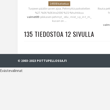
14938 katselua
Turpeen päälle saven ajoa. Pehmyttä paikoitellen
Routa pet
t
%27.%04.%06 kto2006 %15:%huhtikuu
valmet89
: pikkasen pehmyt_ ollu , mist_s p_in t_m_
kuvan on ...
valm
135 TIEDOSTOA 12 SIVULLA
© 2003-2023 POTTUPELLOSSA.FI
Evästevalinnat