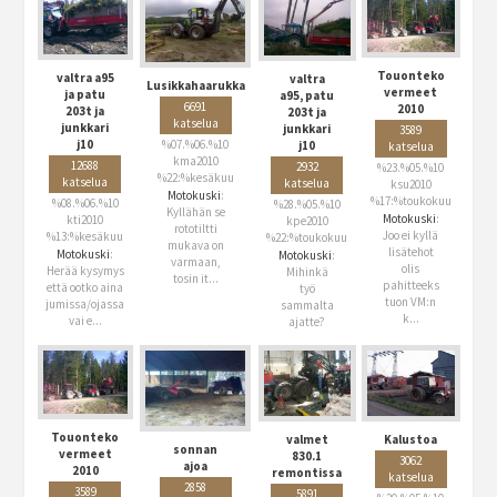
Touonteko
valtra a95
valtra
Lusikkahaarukka
vermeet
ja patu
a95, patu
6691
2010
203t ja
203t ja
katselua
junkkari
junkkari
3589
j10
%07.%06.%10
j10
katselua
kma2010
12688
2932
%23.%05.%10
%22:%kesäkuu
katselua
katselua
ksu2010
Motokuski
:
%17:%toukokuu
%08.%06.%10
%28.%05.%10
Kyllähän se
Motokuski
:
kti2010
kpe2010
rototiltti
Joo ei kyllä
%13:%kesäkuu
%22:%toukokuu
mukava on
lisätehot
Motokuski
:
Motokuski
:
varmaan,
olis
Herää kysymys
Mihinkä
tosin it...
pahitteeks
että ootko aina
työ
tuon VM:n
jumissa/ojassa
sammalta
k...
vai e...
ajatte?
Touonteko
valmet
Kalustoa
sonnan
vermeet
830.1
3062
ajoa
2010
remontissa
katselua
2858
3589
5891