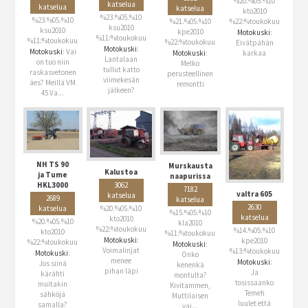
%20.%05.%10
katselua
katselua
katselua
kto2010
%23.%05.%10
%23.%05.%10
%21.%05.%10
%22:%toukokuu
ksu2010
ksu2010
kpe2010
Motokuski
:
%11:%toukokuu
%11:%toukokuu
%22:%toukokuu
Eivätpähän
Motokuski
:
Motokuski
: Vai
Motokuski
:
karkaa
Lantalaan
on tuo niin
Melko
tullut katto
raskasvetonen
perusteellinen
viimekesän
äes? Meillä VM
remontti
jälkeen?
45 Va...
NH TS 90
Murskausta
Kalustoa
ja Tume
naapurissa
3062
HKL3000
7182
valtra 605
katselua
2689
katselua
2630
%20.%05.%10
katselua
%15.%05.%10
katselua
kto2010
%20.%05.%10
kla2010
%22:%toukokuu
%14.%05.%10
kto2010
%11:%toukokuu
Motokuski
:
kpe2010
%22:%toukokuu
Motokuski
:
Voimalinjat
%13:%toukokuu
Motokuski
:
Onko
menee
Motokuski
:
Jos siinä
kenenkä
pihan läpi
Ja
kärähti
montulta?
tosissaanko
muitakin
Kivitammen,
Temeh
sähköjä
Muttilaisen
luulet että
samalla?
vai...