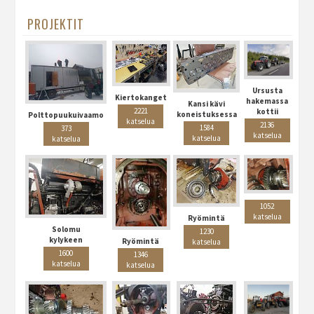
PROJEKTIT
Ursusta
Kiertokanget
hakemassa
Kansi kävi
2221
kottii
koneistuksessa
Polttopuukuivaamo
katselua
2136
1584
373
katselua
katselua
katselua
1052
katselua
Ryömintä
Solomu
1230
kylykeen
Ryömintä
katselua
1600
1346
katselua
katselua