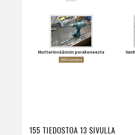
Mutterinväännin porakoneesta
Vanh
5662 katselua
155 TIEDOSTOA 13 SIVULLA