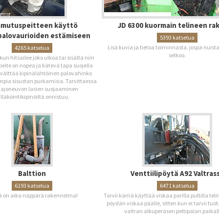
mutuspeitteen käyttö
JD 6300 kuormain telineen ra
palovaurioiden estämiseen
5393 katselua
Lisä kuvia ja tietoa toiminnasta. jospa nuista 
4265 katselua
selkoo.
un hitsailee joko ulkoa tai sisältä niin
ite on nopea ja kätevä tapa suojella
/välttää kipinälähtöinen palovahinko
pia sisustan purkamisia. Tarvittaessa
ajoneuvon lasien suojaaminen
lläköintikipinöiltä onnistuu.
Balttion
Venttiilipöytä A92 Valtras
6193 katselua
6471 katselua
 on aika näppärä rakennelma!
Tarvii kärriä käyttää viskaa parilla pultilla teli
pöydän viskaa päälle, sitten kun ei tarvii tuot
valtran alkuperäsen peltipalan paikal