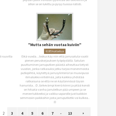
sillon se on lukittu ja pysyy tuossa nätisti.
"Mutta sehän vuotaa kuiviin"
6185 katselua
i ruuvilla
Eikä vuoda.. Joskus käy niin että jarrusatula vaatii
pienen peruskorjauksen työpöydällä. Satulan
puuttuminen jarruputken päästä aiheuttaa tietysti
vuodon, jonka ratkasuksi jotku tarjoo monenmoista
putkipihtiä, käytettyä jarrusylinteriä tai muovipussi
ilimalukko viritelmää, joita kaikkia yhdistää
ratkaisuna se että ne on käytännössä täysin
hanurista.. :D Järkevämpi kierrä kiinni ja pitää konsti
on hitsata vanha jarruletkun pää umpeen ja se
menee tukkeeksi ja vaikka saparolle just kaikkiin
semmosiin paikkoihin josta jarruputketki voi kulkea..
:D
2
3
4
5
6
7
-
13