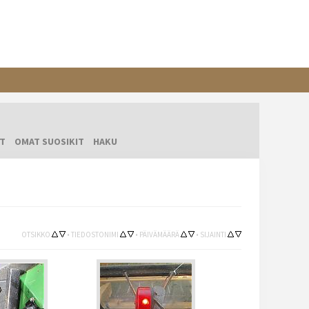
T
OMAT SUOSIKIT
HAKU
OTSIKKO
•
TIEDOSTONIMI
•
PÄIVÄMÄÄRÄ
•
SIJAINTI