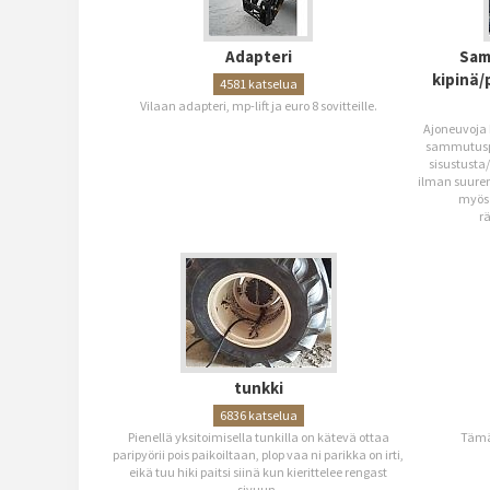
Adapteri
Sam
kipinä/
4581 katselua
Vilaan adapteri, mp-lift ja euro 8 sovitteille.
Ajoneuvoja k
sammutuspe
sisustusta
ilman suurem
myös 
rä
tunkki
6836 katselua
Pienellä yksitoimisella tunkilla on kätevä ottaa
Tämä
paripyörii pois paikoiltaan, plop vaa ni parikka on irti,
eikä tuu hiki paitsi siinä kun kierittelee rengast
sivuun.