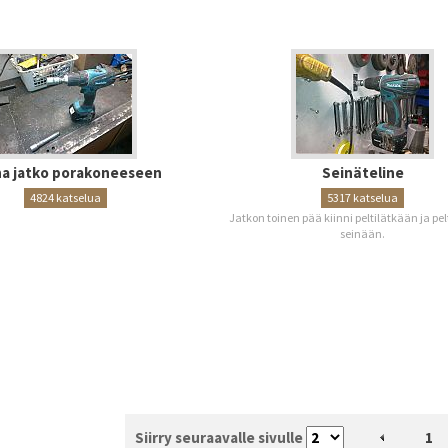
a jatko porakoneeseen
Seinäteline
4824 katselua
5317 katselua
Jatkon toinen pää kiinni peltilätkään ja pelt
seinään.
Siirry seuraavalle sivulle
1