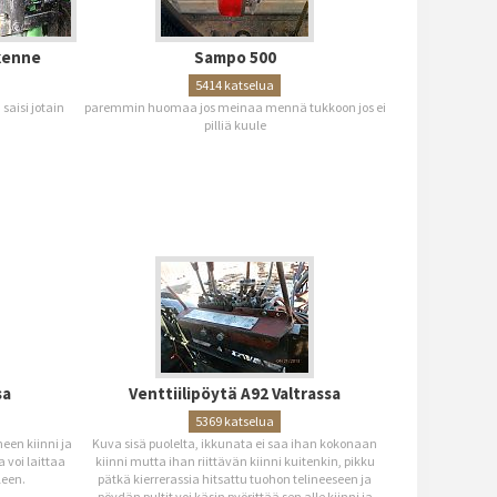
kenne
Sampo 500
5414 katselua
saisi jotain
paremmin huomaa jos meinaa mennä tukkoon jos ei
pilliä kuule
sa
Venttiilipöytä A92 Valtrassa
5369 katselua
neen kiinni ja
Kuva sisä puolelta, ikkunata ei saa ihan kokonaan
a voi laittaa
kiinni mutta ihan riittävän kiinni kuitenkin, pikku
leen.
pätkä kierrerassia hitsattu tuohon telineeseen ja
pöydän pultit voi käsin pyörittää sen alle kiinni ja