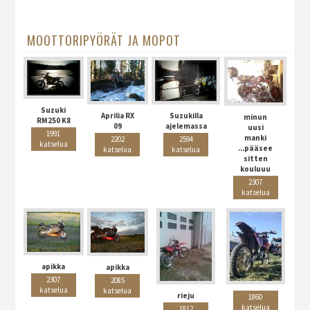
MOOTTORIPYÖRÄT JA MOPOT
Suzuki
Aprilia RX
Suzukilla
minun
RM250 K8
09
ajelemassa
uusi
1991
manki
2202
2594
katselua
...pääsee
katselua
katselua
sitten
kouluuu
2307
katselua
apikka
apikka
2307
2085
katselua
katselua
rieju
1860
katselua
1812