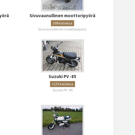
yörä
Sivuvaunullinen moottoripyörä
308 katselua
.
Sivuvaunullinen moottoripyörä.
Suzuki PV -85
1133 katselua
Suzuki PV -85