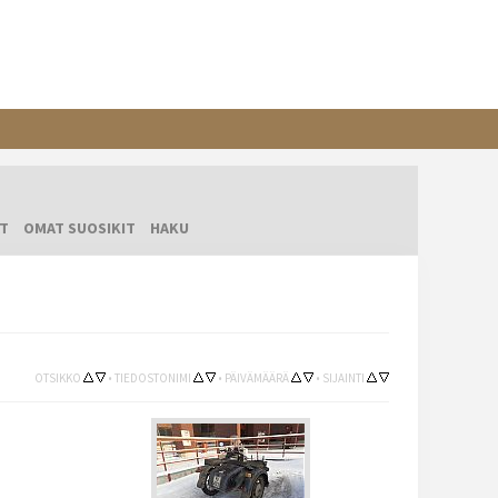
T
OMAT SUOSIKIT
HAKU
OTSIKKO
•
TIEDOSTONIMI
•
PÄIVÄMÄÄRÄ
•
SIJAINTI