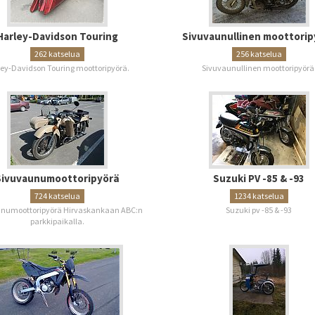
Harley-Davidson Touring
Sivuvaunullinen moottorip
262 katselua
256 katselua
ey-Davidson Touring moottoripyörä.
Sivuvaunullinen moottoripyörä
Sivuvaunumoottoripyörä
Suzuki PV -85 & -93
724 katselua
1234 katselua
numoottoripyörä Hirvaskankaan ABC:n
Suzuki pv -85 & -93
parkkipaikalla.