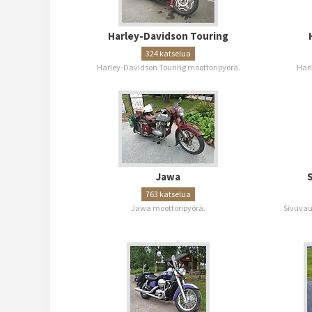
Harley-Davidson Touring
324 katselua
Harley-Davidson Touring moottoripyörä.
Harl
Jawa
763 katselua
Jawa moottoripyörä.
Sivuvau