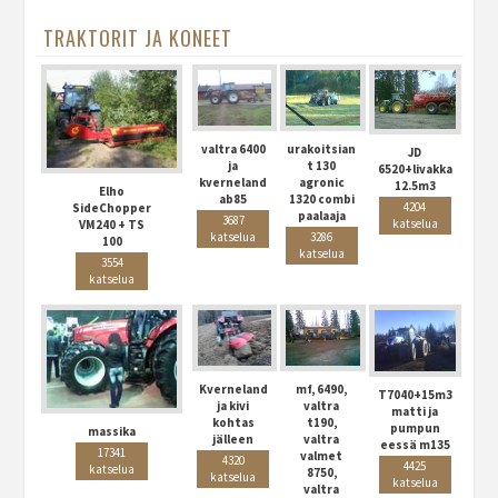
TRAKTORIT JA KONEET
valtra 6400
urakoitsian
JD
ja
t 130
6520+livakka
kverneland
agronic
12.5m3
Elho
ab85
1320 combi
4204
SideChopper
paalaaja
3687
katselua
VM240 + TS
katselua
3286
100
katselua
3554
katselua
Kverneland
mf, 6490,
T7040+15m3
ja kivi
valtra
matti ja
kohtas
t190,
pumpun
massika
jälleen
valtra
eessä m135
17341
valmet
4320
4425
katselua
8750,
katselua
katselua
valtra