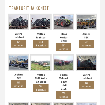
TRAKTORIT JA KONEET
Valtra
Valtra
Claas
James
traktori
traktori
Xerior
82C
4200
394
343
505
katselua
katselua
597
katselua
katselua
Leyland
Valtra
Valtra
Valtra
272
8950 kuhn
Valmet
traktori
ja taarup
8450
517
416
tuhti
katselua
701
katselua
v125
katselua
659
katselua