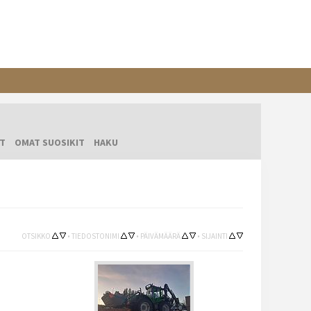
T
OMAT SUOSIKIT
HAKU
OTSIKKO
•
TIEDOSTONIMI
•
PÄIVÄMÄÄRÄ
•
SIJAINTI