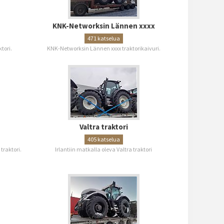
KNK-Networksin Lännen xxxx
471 katselua
tori.
KNK-Networksin Lännen xxxx traktorikaivuri.
Valtra traktori
405 katselua
traktori.
Irlantiin matkalla oleva Valtra traktori