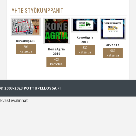
YHTEISTYÖKUMPPANIT
KoneAgria
Kuvakilpailu
2018
Arvonta
604
530
KoneAgria
962
katselua
katselua
2019
katselua
403
katselua
© 2003-2023 POTTUPELLOSSA.FI
Evästevalinnat