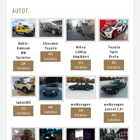
AUTOT
Rahti-
Choralen
Mitsu
Toyota
Kalevan
Toyota
L200 ja
Yaris
MB
445
klapikärri
Proto
Sprinter
katselua
453
467
224
katselua
katselua
katselua
lada1983
wolksvagen
wolksvagen
469
453
passat 1,8 i
539
katselua
katselua
katselua
462
katselua