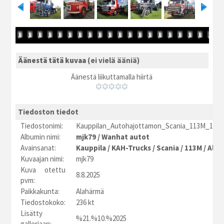
Äänestä tätä kuvaa
(ei vielä ääniä)
Äänestä liikuttamalla hiirtä
Tiedoston tiedot
Tiedostonimi:
Kauppilan_Autohajottamon_Scania_113M_1.JP
Albumin nimi:
mjk79
/
Wanhat autot
Avainsanat:
Kauppila
/
KAH-Trucks
/
Scania
/
113M
/
Ala
Kuvaajan nimi:
mjk79
Kuva otettu
8.8.2025
pvm:
Paikkakunta:
Alahärmä
Tiedostokoko:
236 kt
Lisätty
%21.%10.%2025
galleriaan: