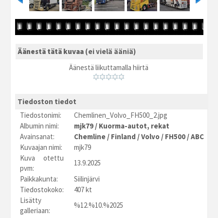
Äänestä tätä kuvaa
(ei vielä ääniä)
Äänestä liikuttamalla hiirtä
Tiedoston tiedot
Tiedostonimi:
Chemlinen_Volvo_FH500_2.jpg
Albumin nimi:
mjk79
/
Kuorma-autot, rekat
Avainsanat:
Chemline
/
Finland
/
Volvo
/
FH500
/
ABC
Kuvaajan nimi:
mjk79
Kuva otettu
13.9.2025
pvm:
Paikkakunta:
Siilinjärvi
Tiedostokoko:
407 kt
Lisätty
%12.%10.%2025
galleriaan: