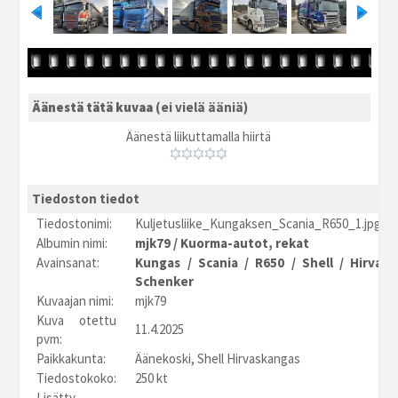
Äänestä tätä kuvaa
(ei vielä ääniä)
Äänestä liikuttamalla hiirtä
Tiedoston tiedot
Tiedostonimi:
Kuljetusliike_Kungaksen_Scania_R650_1.jpg
Albumin nimi:
mjk79
/
Kuorma-autot, rekat
Avainsanat:
Kungas
/
Scania
/
R650
/
Shell
/
Hirvask
Schenker
Kuvaajan nimi:
mjk79
Kuva otettu
11.4.2025
pvm:
Paikkakunta:
Äänekoski, Shell Hirvaskangas
Tiedostokoko:
250 kt
Lisätty