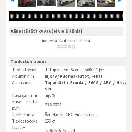
Äänestä tätä kuvaa
(ei vielä ääniä)
Äänestä liikuttamalla hiirtä
Tiedoston tiedot
Tiedostonimi:
J_Tupamaen_Scania_560G_2.jpg
Albumin nimi:
mjk79
/
Kuorma-autot, rekat
Avainsanat:
Tupamäki
/
Scania
/
560G
/
ABC
/
Hirvas
Sini
Kuvaajan nimi:
mjk79
Kuva otettu
23.6.2024
pvm:
Paikkakunta:
Äänekoski, ABC Hirvaskangas
Tiedostokoko:
250 kt
Lisätty
%06.%07.%2024