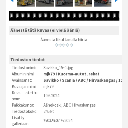
Äänestä tätä kuvaa
(ei vielä ääniä)
Äänestä liikuttamalla hiirtä
Tiedoston tiedot
Tiedostonimi:
Savikko_15~1.jpg
Albumin nimi:
mjk79
/
Kuorma-autot, rekat
Avainsanat:
Savikko
/
Scania
/
ABC
/
Hirvaskangas
/
15
/
Kuvaajan nimi:
mjk79
Kuva otettu
19.6.2024
pvm:
Paikkakunta:
Äänekoski, ABC Hirvaskangas
Tiedostokoko:
246 kt
Lisätty
%03.%07.%2024
galleriaan: