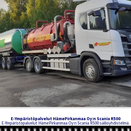
E-Ympäristöpalvelut HämePirkanmaa Oy:n Scania R500
E-Ympäristöpalvelut HämePirkanmaa Oy:n Scania R500 säiliöyhdistelmä.