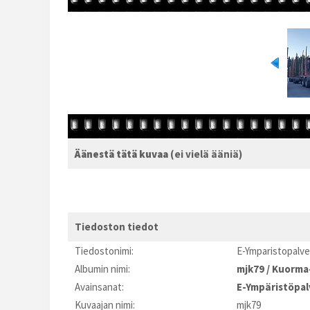
Äänestä tätä kuvaa
(ei vielä ääniä)
Tiedoston tiedot
Tiedostonimi:
E-Ymparistopalv
Albumin nimi:
mjk79
/
Kuorma-
Avainsanat:
E-Ympäristöpal
Kuvaajan nimi:
mjk79