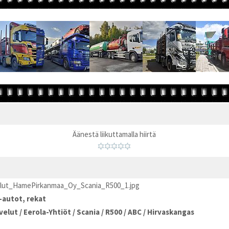
Äänestä liikuttamalla hiirtä
elut_HamePirkanmaa_Oy_Scania_R500_1.jpg
autot, rekat
velut
/
Eerola-Yhtiöt
/
Scania
/
R500
/
ABC
/
Hirvaskangas