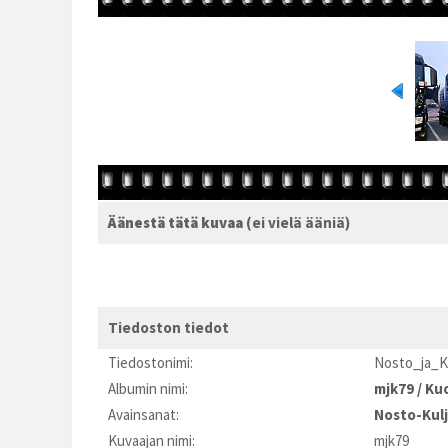
Äänestä tätä kuvaa
(ei vielä ääniä)
Tiedoston tiedot
Tiedostonimi:
Nosto_ja_K
Albumin nimi:
mjk79
/
Kuo
Avainsanat:
Nosto-Kul
Kuvaajan nimi:
mjk79