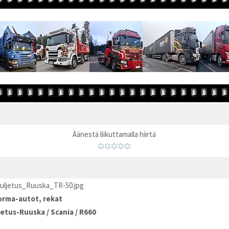
Äänestä liikuttamalla hiirtä
uljetus_Ruuska_TR-50.jpg
rma-autot, rekat
jetus-Ruuska
/
Scania
/
R660