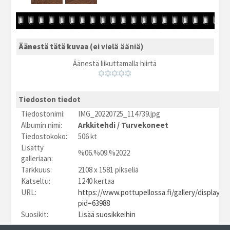
Äänestä tätä kuvaa
(ei vielä ääniä)
Äänestä liikuttamalla hiirtä
Tiedoston tiedot
Tiedostonimi:
IMG_20220725_114739.jpg
Albumin nimi:
Arkkitehdi
/
Turvekoneet
Tiedostokoko:
506 kt
Lisätty
%06.%09.%2022
galleriaan:
Tarkkuus:
2108 x 1581 pikseliä
Katseltu:
1240 kertaa
URL:
https://www.pottupellossa.fi/gallery/displayim
pid=63988
Suosikit:
Lisää suosikkeihin