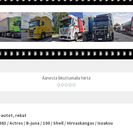
Äänestä liikuttamalla hiirtä
autot, rekat
663
/
Actros
/
B-juna
/
100
/
Shell
/
Hirvaskangas
/
Isoaksu