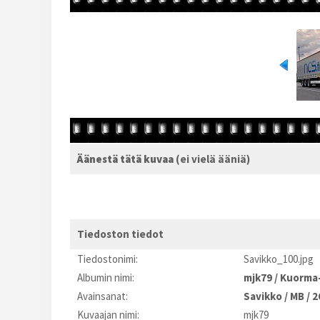
Äänestä tätä kuvaa
(ei vielä ääniä)
Tiedoston tiedot
Tiedostonimi:
Savikko_100.jpg
Albumin nimi:
mjk79
/
Kuorma-
Avainsanat:
Savikko
/
MB
/
2
Kuvaajan nimi:
mjk79