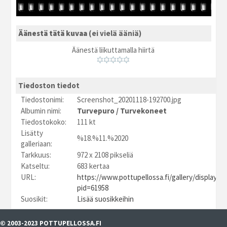
Äänestä tätä kuvaa
(ei vielä ääniä)
Äänestä liikuttamalla hiirtä
Tiedoston tiedot
Tiedostonimi:
Screenshot_20201118-192700.jpg
Albumin nimi:
Turvepuro
/
Turvekoneet
Tiedostokoko:
111 kt
Lisätty
%18.%11.%2020
galleriaan:
Tarkkuus:
972 x 2108 pikseliä
Katseltu:
683 kertaa
URL:
https://www.pottupellossa.fi/gallery/displayim
pid=61958
Suosikit:
Lisää suosikkeihin
© 2003-2023 POTTUPELLOSSA.FI