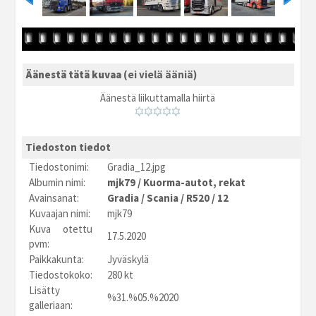
Äänestä tätä kuvaa
(ei vielä ääniä)
Äänestä liikuttamalla hiirtä
Tiedoston tiedot
Tiedostonimi:
Gradia_12.jpg
Albumin nimi:
mjk79
/
Kuorma-autot, rekat
Avainsanat:
Gradia
/
Scania
/
R520
/
12
Kuvaajan nimi:
mjk79
Kuva otettu
17.5.2020
pvm:
Paikkakunta:
Jyväskylä
Tiedostokoko:
280 kt
Lisätty
%31.%05.%2020
galleriaan: