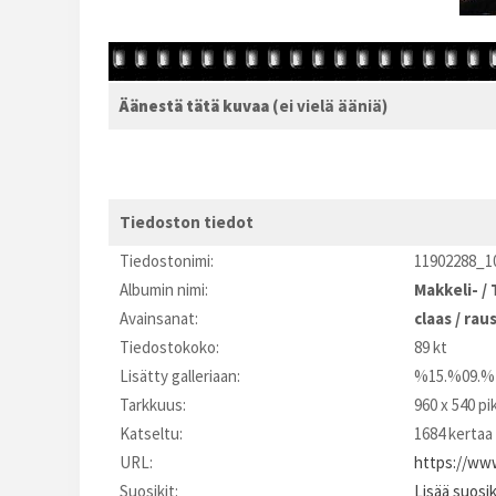
Äänestä tätä kuvaa
(ei vielä ääniä)
Tiedoston tiedot
Tiedostonimi:
11902288_1
Albumin nimi:
Makkeli-
/
Avainsanat:
claas
/
raus
Tiedostokoko:
89 kt
Lisätty galleriaan:
%15.%09.%
Tarkkuus:
960 x 540 pi
Katseltu:
1684 kertaa
URL:
https://www
Suosikit:
Lisää suosi