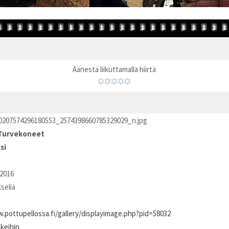
Äänestä liikuttamalla hiirtä
0207574296180553_2574398660785329029_n.jpg
Turvekoneet
si
2016
kseliä
.pottupellossa.fi/gallery/displayimage.php?pid=58032
kkeihin