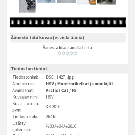
Äänestä tätä kuvaa
(ei vielä ääniä)
Äänestä liikuttamalla hiirtä
Tiedoston tiedot
Tiedostonimi:
DSC_1427_.jpg
Albumin nimi:
HSV
/
Moottorikelkat ja mönkijät
Avainsanat:
Arctic
/
Cat
/
F5
Kuvaajan nimi:
HSV
Kuva otettu
3.4.2016
pvm:
Tiedostokoko:
264 kt
Lisätty
%03.%04.%2016
galleriaan: