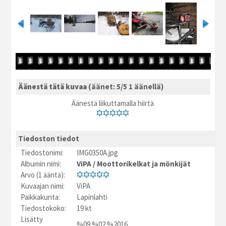
Äänestä tätä kuvaa
(äänet: 5/5 1 äänellä)
Äänestä liikuttamalla hiirtä
Tiedoston tiedot
Tiedostonimi:
IMG0350A.jpg
Albumin nimi:
ViPA
/
Moottorikelkat ja mönkijät
Arvo (1 ääntä):
Kuvaajan nimi:
ViPA
Paikkakunta:
Lapinlahti
Tiedostokoko:
19 kt
Lisätty
%09.%02.%2016