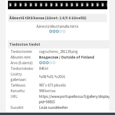
Äänestä tätä kuvaa
(äänet: 2.8/5 6 äänellä)
Äänestä liikuttamalla hiirtä
Tiedoston tiedot
Tiedostonimi:
zagruzheno_281129.png
Albumin nimi:
Владислав
/
Outside of Finland
Arvo (6 ääntä):
Tiedostokoko:
846 kt
Lisätty
%08.%01.%2016
galleriaan:
Tarkkuus:
987 x 673 pikseliä
Katseltu:
908 kertaa
URL:
https://www.pottupellossa.fi/gallery/displayim
pid=56915
Suosikit:
Lisää suosikkeihin