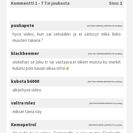
Kommentti 1 - 7 7:n joukosta
Sivu:
1
puuhapete
[%19.%01.%2009 kma2009 %22:%tammikuu]
hyvä video, kun sai selvääkin ja ei särissyt mikä linko
muuten takana ?
blackbeemer
[%21.%01.%2009 kke2009 %22:%tammikuu]
oiskohan se joku tr tai vastaava.ei oikein muista ku merkit
kulunu pois kauan aikaa sitte
kubota b6000
[%07.%03.%2009 kla2009 %20:%maaliskuu]
aikashyvä video
valtra rulez
[%05.%09.%2009 kla2009 %21:%syyskuu]
miksei tämä näy
Kemopetrol
[%06.%09.%2009 ksu2009 %13:%syyskuu]