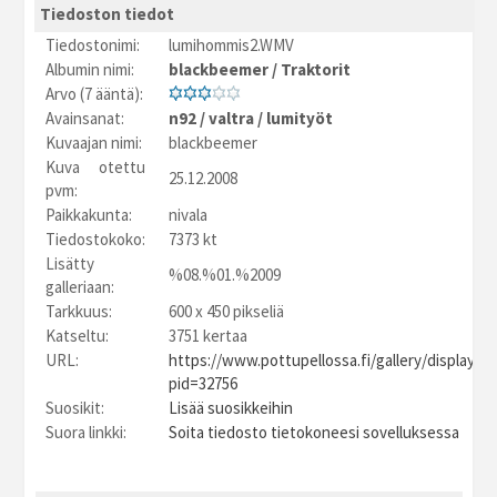
Tiedoston tiedot
Tiedostonimi:
lumihommis2.WMV
Albumin nimi:
blackbeemer
/
Traktorit
Arvo (7 ääntä):
Avainsanat:
n92
/
valtra
/
lumityöt
Kuvaajan nimi:
blackbeemer
Kuva otettu
25.12.2008
pvm:
Paikkakunta:
nivala
Tiedostokoko:
7373 kt
Lisätty
%08.%01.%2009
galleriaan:
Tarkkuus:
600 x 450 pikseliä
Katseltu:
3751 kertaa
URL:
https://www.pottupellossa.fi/gallery/displayim
pid=32756
Suosikit:
Lisää suosikkeihin
Suora linkki:
Soita tiedosto tietokoneesi sovelluksessa