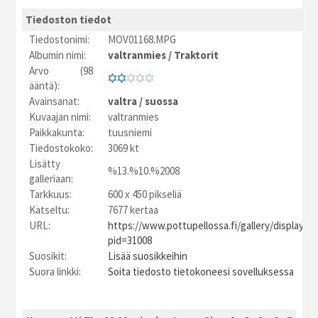
Tiedoston tiedot
Tiedostonimi:
MOV01168.MPG
Albumin nimi:
valtranmies
/
Traktorit
Arvo (98
ääntä):
Avainsanat:
valtra
/
suossa
Kuvaajan nimi:
valtranmies
Paikkakunta:
tuusniemi
Tiedostokoko:
3069 kt
Lisätty
%13.%10.%2008
galleriaan:
Tarkkuus:
600 x 450 pikseliä
Katseltu:
7677 kertaa
URL:
https://www.pottupellossa.fi/gallery/displayim
pid=31008
Suosikit:
Lisää suosikkeihin
Suora linkki:
Soita tiedosto tietokoneesi sovelluksessa