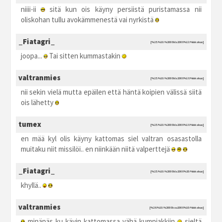
niiii-ii
sitä kun ois käyny persiistä puristamassa nii
oliskohan tullu avokämmenestä vai nyrkistä
_Fiatagri_
[%25.%10.%2008 kla2008 %13:%lokakuu]
joopa...
Tai sitten kummastakin
valtranmies
[%25.%10.%2008 kla2008 %18:%lokakuu]
nii sekin vielä mutta epäilen että häntä koipien välissä siitä
ois lähetty
tumex
[%25.%10.%2008 kla2008 %18:%lokakuu]
en mää kyl olis käyny kattomas siel valtran osasastolla
muitaku niit missilöi.. en niinkään niitä valperttejä
_Fiatagri_
[%25.%10.%2008 kla2008 %20:%lokakuu]
khyllä..
valtranmies
[%26.%10.%2008 ksu2008 %10:%lokakuu]
minäpäs ku kävin kattomassa vähä kumpiakkiin
sieltä