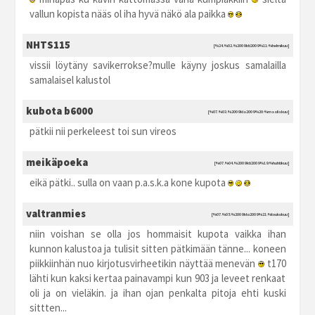
vallun kopista nääs ol iha hyvä näkö ala paikka
NHTS115
[%24.%02.%2009 kti2009 %11:%helmikuu]
vissii löytäny savikerrokse?mulle käyny joskus samalailla
samalaisel kalustol
kubota b6000
[%07.%03.%2009 kla2009 %20:%maaliskuu]
pätkii nii perkeleest toi sun vireos
meikäpoeka
[%07.%04.%2009 kti2009 %19:%huhtikuu]
eikä pätki.. sulla on vaan p.a.s.k.a kone kupota
valtranmies
[%07.%05.%2009 kto2009 %21:%toukokuu]
niin voishan se olla jos hommaisit kupota vaikka ihan
kunnon kalustoa ja tulisit sitten pätkimään tänne... koneen
piikkiinhän nuo kirjotusvirheetikin näyttää menevän
t170
lähti kun kaksi kertaa painavampi kun 903 ja leveet renkaat
oli ja on vieläkin. ja ihan ojan penkalta pitoja ehti kuski
sittten...