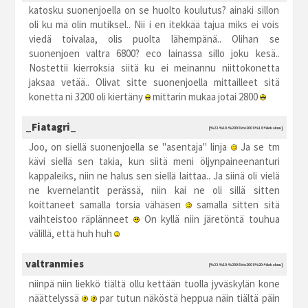
katosku suonenjoella on se huolto koulutus? ainaki sillon
oli ku mä olin mutiksel.. Nii i en itekkää tajua miks ei vois
viedä toivalaa, olis puolta lähempänä.. Olihan se
suonenjoen valtra 6800? eco lainassa sillo joku kesä..
Nostettii kierroksia siitä ku ei meinannu niittokonetta
jaksaa vetää.. Olivat sitte suonenjoella mittailleet sitä
konetta ni 3200 oli kiertäny
mittarin mukaa jotai 2800
_Fiatagri_
[%23.%10.%2008 kto2008 %18:%lokakuu]
Joo, on siellä suonenjoella se "asentaja" linja
Ja se tm
kävi siellä sen takia, kun siitä meni öljynpaineenanturi
kappaleiks, niin ne halus sen siellä laittaa.. Ja siinä oli vielä
ne kvernelantit perässä, niin kai ne oli sillä sitten
koittaneet samalla torsia vähäsen
samalla sitten sitä
vaihteistoo räplänneet
On kyllä niin järetöntä touhua
välillä, että huh huh
valtranmies
[%23.%10.%2008 kto2008 %20:%lokakuu]
niinpä niin liekkö tiältä ollu kettään tuolla jyväskylän kone
näättelyssä
par tutun näköstä heppua näin tiältä päin