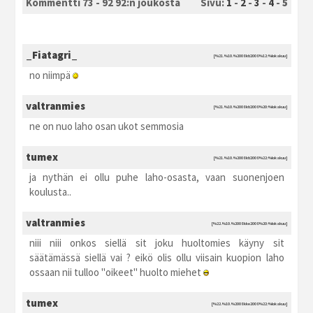
Kommentti 73 - 92 92:n joukosta
Sivu:
1
-
2
-
3
-
4
-
5
_Fiatagri_
[%21.%10.%2008 kti2008 %12:%lokakuu]
no niimpä
valtranmies
[%21.%10.%2008 kti2008 %20:%lokakuu]
ne on nuo laho osan ukot semmosia
tumex
[%21.%10.%2008 kti2008 %22:%lokakuu]
ja nythän ei ollu puhe laho-osasta, vaan suonenjoen
koulusta..
valtranmies
[%22.%10.%2008 kke2008 %20:%lokakuu]
niii niii onkos siellä sit joku huoltomies käyny sit
säätämässä siellä vai ? eikö olis ollu viisain kuopion laho
ossaan nii tulloo "oikeet" huolto miehet
tumex
[%22.%10.%2008 kke2008 %22:%lokakuu]