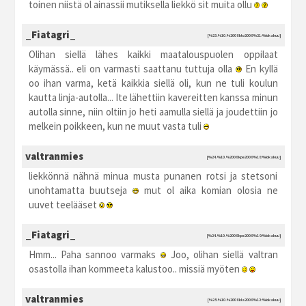
toinen niistä ol ainassii mutiksella liekkö sit muita ollu
_Fiatagri_
[%23.%10.%2008 kto2008 %21:%lokakuu]
Olihan siellä lähes kaikki maatalouspuolen oppilaat
käymässä.. eli on varmasti saattanu tuttuja olla
En kyllä
oo ihan varma, ketä kaikkia siellä oli, kun ne tuli koulun
kautta linja-autolla... Ite lähettiin kavereitten kanssa minun
autolla sinne, niin oltiin jo heti aamulla siellä ja joudettiin jo
melkein poikkeen, kun ne muut vasta tuli
valtranmies
[%24.%10.%2008 kpe2008 %18:%lokakuu]
liekkönnä nähnä minua musta punanen rotsi ja stetsoni
unohtamatta buutseja
mut ol aika komian olosia ne
uuvet teelääset
_Fiatagri_
[%24.%10.%2008 kpe2008 %19:%lokakuu]
Hmm... Paha sannoo varmaks
Joo, olihan siellä valtran
osastolla ihan kommeeta kalustoo.. missiä myöten
valtranmies
[%25.%10.%2008 kla2008 %13:%lokakuu]