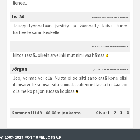
lienee...
tw-30
[%24.%03.%2007 kla2007 %15:%maaliskuu]
Jouqqu:työnnetään jyrsitty ja käännelty kuiva turve
karheelle saran keskelle
[%25.%03.%2007 ksu2007 %17:%maaliskuu]
kiitos tästä.. oikein arvelinki mut nimi vaa hämäs
Jörgen
[%27.%03.%2007 kti2007 %10:%maaliskuu]
Joo, voimaa voi olla. Mutta ei se silti sano että kone olisi
ihmisarvolle sopiva. Sitä voimalla vähennettävää tuskaa voi
olla melko paljon tuossa kopissa
Kommentti 49 - 68 68:n joukosta
Sivu:
1
-
2
-
3
-
4
© 2003-2023 POTTUPELLOSSA.FI