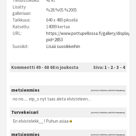
Tiedostokoko:
41 kt
Lisätty
%28.%05.%2005
galleriaan:
Tarkkuus:
640 x 480 pikseliä
Katseltu:
14089 kertaa
URL:
https://www.pottupellossa.fi/gallery/displayim
pid=2853
Suosikit:
Lisää suosikkeihin
Kommentti 49 - 68 68:n joukosta
Sivu:
1
-
2
-
3
-
4
metsienmies
[%26.%12.%2005 kma2005 %19:%joulukuu]
no no..... eip_s nyt taas aleta elvisteleen...
Turvekeisari
[%26.%12.%2005 kma2005 %19:%joulukuu]
En elvistelekk__! Puhun asiaa
metsienmies
[%26.%12.%2005 kma2005 %19:%joulukuu]