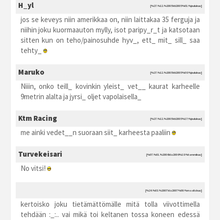
H_yl
[%27.%12.%2005 kti2005 %01:%joulukuu]
jos se keveys niin amerikkaa on, niin laittakaa 35 ferguja ja
niihin joku kuormaauton mylly, isot paripy_r_t ja katsotaan
sitten kun on teho/painosuhde hyv_, ett_ mit_ sill_ saa
tehty_
Maruko
[%27.%12.%2005 kti2005 %08:%joulukuu]
Niiin, onko teill_ kovinkin yleist_ vet__ kaurat karheelle
9metrin alalta ja jyrsi_ oljet vapolaisella_
Ktm Racing
[%27.%12.%2005 kti2005 %17:%joulukuu]
me ainki vedet__n suoraan siit_ karheesta paaliin
Turvekeisari
[%07.%01.%2006 kla2006 %18:%tammikuu]
No vitsi!
[%24.%03.%2007 kla2007 %00:%maaliskuu]
kertoisko joku tietämättömälle mitä tolla viivottimella
tehdään :_:.. vai mikä toi keltanen tossa koneen edessä