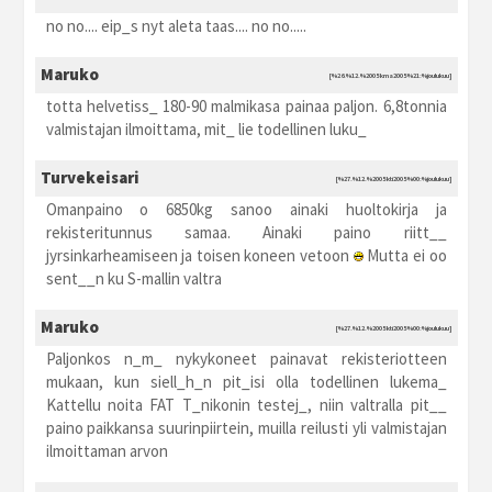
no no.... eip_s nyt aleta taas.... no no.....
Maruko
[%26.%12.%2005 kma2005 %21:%joulukuu]
totta helvetiss_ 180-90 malmikasa painaa paljon. 6,8tonnia
valmistajan ilmoittama, mit_ lie todellinen luku_
Turvekeisari
[%27.%12.%2005 kti2005 %00:%joulukuu]
Omanpaino o 6850kg sanoo ainaki huoltokirja ja
rekisteritunnus samaa. Ainaki paino riitt__
jyrsinkarheamiseen ja toisen koneen vetoon
Mutta ei oo
sent__n ku S-mallin valtra
Maruko
[%27.%12.%2005 kti2005 %00:%joulukuu]
Paljonkos n_m_ nykykoneet painavat rekisteriotteen
mukaan, kun siell_h_n pit_isi olla todellinen lukema_
Kattellu noita FAT T_nikonin testej_, niin valtralla pit__
paino paikkansa suurinpiirtein, muilla reilusti yli valmistajan
ilmoittaman arvon