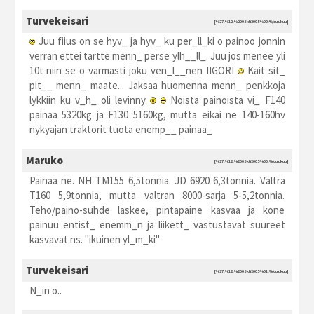
Turvekeisari
[%27.%12.%2005 kti2005 %00:%joulukuu]
Juu fiius on se hyv_ ja hyv_ ku per_ll_ki o painoo jonnin
verran ettei tartte menn_ perse ylh__ll_. Juu jos menee yli
10t niin se o varmasti joku ven_l__nen IIGORI
Kait sit_
pit__ menn_ maate... Jaksaa huomenna menn_ penkkoja
lykkiin ku v_h_ oli levinny
Noista painoista vi_ F140
painaa 5320kg ja F130 5160kg, mutta eikai ne 140-160hv
nykyajan traktorit tuota enemp__ painaa_
Maruko
[%27.%12.%2005 kti2005 %00:%joulukuu]
Painaa ne. NH TM155 6,5tonnia. JD 6920 6,3tonnia. Valtra
T160 5,9tonnia, mutta valtran 8000-sarja 5-5,2tonnia.
Teho/paino-suhde laskee, pintapaine kasvaa ja kone
painuu entist_ enemm_n ja liikett_ vastustavat suureet
kasvavat ns. "ikuinen yl_m_ki"
Turvekeisari
[%27.%12.%2005 kti2005 %01:%joulukuu]
N_in o..