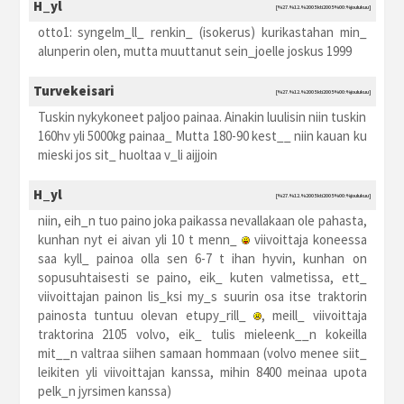
H_yl
[%27.%12.%2005 kti2005 %00:%joulukuu]
otto1: syngelm_ll_ renkin_ (isokerus) kurikastahan min_
alunperin olen, mutta muuttanut sein_joelle joskus 1999
Turvekeisari
[%27.%12.%2005 kti2005 %00:%joulukuu]
Tuskin nykykoneet paljoo painaa. Ainakin luulisin niin tuskin
160hv yli 5000kg painaa_ Mutta 180-90 kest__ niin kauan ku
mieski jos sit_ huoltaa v_li aijjoin
H_yl
[%27.%12.%2005 kti2005 %00:%joulukuu]
niin, eih_n tuo paino joka paikassa nevallakaan ole pahasta,
kunhan nyt ei aivan yli 10 t menn_
viivoittaja koneessa
saa kyll_ painoa olla sen 6-7 t ihan hyvin, kunhan on
sopusuhtaisesti se paino, eik_ kuten valmetissa, ett_
viivoittajan painon lis_ksi my_s suurin osa itse traktorin
painosta tuntuu olevan etupy_rill_
, meill_ viivoittaja
traktorina 2105 volvo, eik_ tulis mieleenk__n kokeilla
mit__n valtraa siihen samaan hommaan (volvo menee siit_
leikiten yli viivoittajan kanssa, mihin 8400 meinaa upota
pelk_n jyrsimen kanssa)