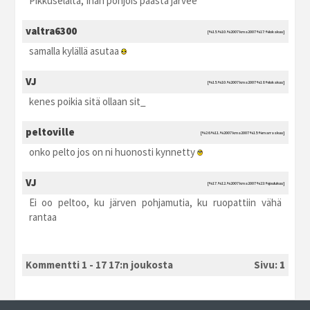
Pikkuselältä, Ihan pohjois päästä järvee
valtra6300
[%15.%10.%2007 kma2007 %17:%lokakuu]
samalla kylällä asutaa
VJ
[%15.%10.%2007 kma2007 %18:%lokakuu]
kenes poikia sitä ollaan sit_
peltoville
[%26.%11.%2007 kma2007 %15:%marraskuu]
onko pelto jos on ni huonosti kynnetty
VJ
[%17.%12.%2007 kma2007 %23:%joulukuu]
Ei oo peltoo, ku järven pohjamutia, ku ruopattiin vähä
rantaa
Kommentti 1 - 17 17:n joukosta
Sivu:
1