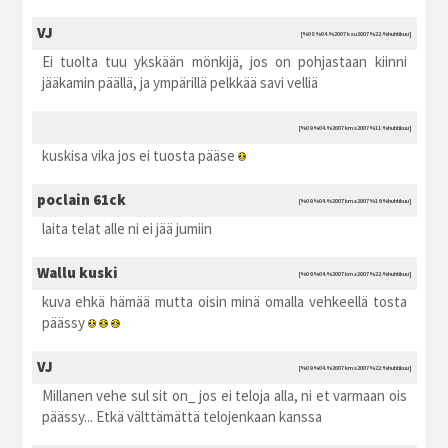
VJ
[%08.%04.%2007 ksu2007 %22:%huhtikuu]
Ei tuolta tuu ykskään mönkijä, jos on pohjastaan kiinni
jääkamin päällä, ja ympärillä pelkkää savi velliä
[%09.%04.%2007 kma2007 %11:%huhtikuu]
kuskisa vika jos ei tuosta pääse
poclain 61ck
[%09.%04.%2007 kma2007 %16:%huhtikuu]
laita telat alle ni ei jää jumiin
Wallu kuski
[%09.%04.%2007 kma2007 %22:%huhtikuu]
kuva ehkä hämää mutta oisin minä omalla vehkeellä tosta
päässy
VJ
[%09.%04.%2007 kma2007 %22:%huhtikuu]
Millanen vehe sul sit on_ jos ei teloja alla, ni et varmaan ois
päässy... Etkä välttämättä telojenkaan kanssa