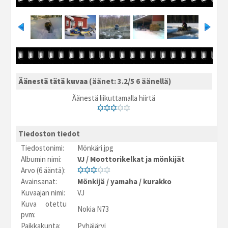
Äänestä tätä kuvaa
(äänet: 3.2/5 6 äänellä)
Äänestä liikuttamalla hiirtä
Tiedoston tiedot
Tiedostonimi:
Mönkäri.jpg
Albumin nimi:
VJ
/
Moottorikelkat ja mönkijät
Arvo (6 ääntä):
Avainsanat:
Mönkijä
/
yamaha
/
kurakko
Kuvaajan nimi:
VJ
Kuva otettu
Nokia N73
pvm:
Paikkakunta:
Pyhäjärvi