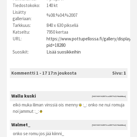
Tiedostokoko:
140 kt
Lisätty
%08.%04.%2007
galleriaan:
Tarkkuus:
840 x 630 pikseliä
Katseltu:
7950 kertaa
URL:
https://www.pottupellossa.fi/gallery/displayim
pid=18280
Suosikit:
Lisää suosikkeihin
Kommentti 1 - 17 17:n joukosta
Sivu:
1
Wallu kuski
[%08.%04.%2007 ksu2007 %22:%huhtikuu]
eikö muka iliman vinssiä ois menny
:_: onko ne nui romuja
noi jammut :_:
Walmet_
[%08.%04.%2007 ksu2007 %22:%huhtikuu]
onko se romu jos jää kiinni_