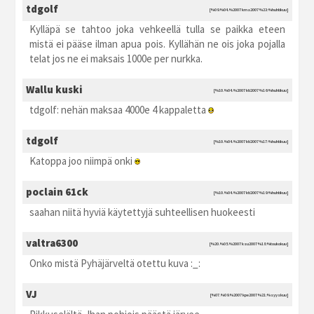
tdgolf
[%09.%04.%2007 kma2007 %23:%huhtikuu]
Kylläpä se tahtoo joka vehkeellä tulla se paikka eteen
mistä ei pääse ilman apua pois. Kyllähän ne ois joka pojalla
telat jos ne ei maksais 1000e per nurkka.
Wallu kuski
[%10.%04.%2007 kti2007 %16:%huhtikuu]
tdgolf: nehän maksaa 4000e 4 kappaletta
tdgolf
[%10.%04.%2007 kti2007 %17:%huhtikuu]
Katoppa joo niimpä onki
poclain 61ck
[%10.%04.%2007 kti2007 %19:%huhtikuu]
saahan niitä hyviä käytettyjä suhteellisen huokeesti
valtra6300
[%20.%05.%2007 ksu2007 %18:%toukokuu]
Onko mistä Pyhäjärveltä otettu kuva :_:
VJ
[%07.%09.%2007 kpe2007 %21:%syyskuu]