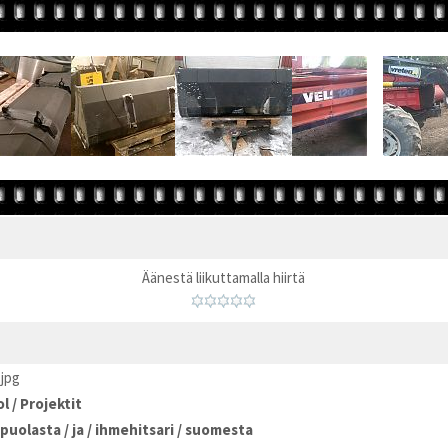
Äänestä liikuttamalla hiirtä
.jpg
ol
/
Projektit
puolasta
/
ja
/
ihmehitsari
/
suomesta