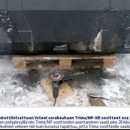
obottihitsattuun Vsteel sorakauhaan Trima/MP-lift sovitteet osa 1
pohjalevyillä niin Trima/MP sovitteiden asentaminen vaatii joko 20 kiloa
kolmiot vekeen niin kuin kuvassa tapahtuu, jotta Trima-sovitteelle saa