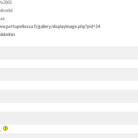
%2003
pikseliä
taa
ww.pottupellossa.fi/gallery/displayimage.php?pid=34
ikkeihin
:_: