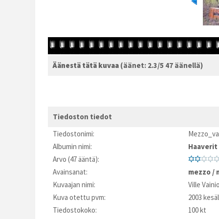
Äänestä tätä kuvaa
(äänet: 2.3/5 47 äänellä)
Tiedoston tiedot
Tiedostonimi:
Mezzo_vah
Albumin nimi:
Haaverit
Arvo (47 ääntä):
Avainsanat:
mezzo
/
Kuvaajan nimi:
Ville Vaini
Kuva otettu pvm:
2003 kesäl
Tiedostokoko:
100 kt