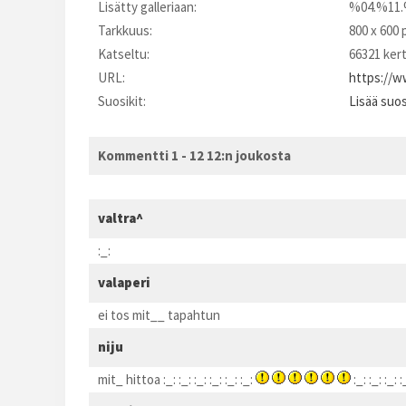
Lisätty galleriaan:
%04.%11.
Tarkkuus:
800 x 600 
Katseltu:
66321 ker
URL:
https://w
Suosikit:
Lisää suos
Kommentti 1 - 12 12:n joukosta
valtra^
:_:
valaperi
ei tos mit__ tapahtun
niju
mit_ hittoa :_: :_: :_: :_: :_: :_:
:_: :_: :_: 