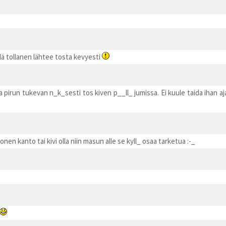
llä tollanen lähtee tosta kevyesti
pirun tukevan n_k_sesti tos kiven p__ll_ jumissa. Ei kuule taida ihan ajamal
nen kanto tai kivi olla niin masun alle se kyll_ osaa tarketua :-_