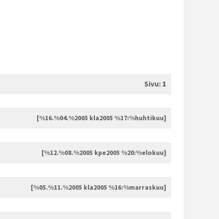
Sivu:
1
[%16.%04.%2005 kla2005 %17:%huhtikuu]
[%12.%08.%2005 kpe2005 %20:%elokuu]
[%05.%11.%2005 kla2005 %16:%marraskuu]