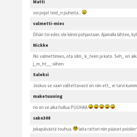
Matti
voi pojat teid_n puheita...
valmetti-mies
Eihän toi edes ole kiinni pohjastaan. Ajamalla lähtee, ky
Nickke
No valmettimies, ota silm_ k_teen ja kato. Seh_ on aika 
j_m_ht__ siihen.
Saleksi
Joskus se vaan valitettavasti on niin ett_ ei tarvi kummo
maketuuning
no on se aika hullua PUUHAA
sako308
jokapäivästä touhua.
laita rattori niin pääset poiskin