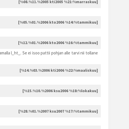
[%08.%11.%2005 kti2005 %21:%marraskuu]
[%05.%01.%2006 kto2006 %14:%tammikuu]
[%12.%01.%2006 kto2006 %16:%tammikuu]
la l_ht_. Se ei isoo pattii pohjan alle tarvi nii tollane
[%14.%03.%2006 kti2006 %22:%maaliskuu]
[%15.%10.%2006 ksu2006 %18:%lokakuu]
[%28.%01.%2007 ksu2007 %17:%tammikuu]