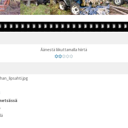
Äänestä liikuttamalla hiirtä
an_lipsahti.jpg
metsässä
o
lä