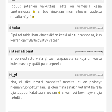
Riquui: jotenkin vaikuttais, että on viimeisiä kesiä
tuotannossa
ei tuo ainakaan mun silmään uudelta
nevalta näytä
Shaka
[%20.%09.%2007 kto2007 %19:%syyskuu]
Eipä toi taida ihan viimesiäkään kesiä olla tuotannossa, kun
kerran ojamyllyllä pystyy vetään.
international
[%20.%09.%2007 kto2007 %20:%syyskuu]
ei oo nostettu vielä yhtään alapääästä sarkoja on vasta
kuivamassa yläpäät palaturpeella
H_yl
[%20.%09.%2007 kto2007 %20:%syyskuu]
aha, eli siksi näytti "vanhalta" nevalta, eli on päässyt
hieman ruohottumaan... ja olen minä ainakin vetänyt kairalla
ojia loppuunkaluttuun nevaan
ei vain voi kovin syviä ojia
tehdä...