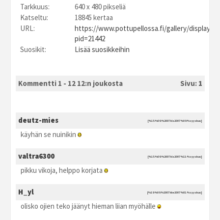
Tarkkuus:
640 x 480 pikseliä
Katseltu:
18845 kertaa
URL:
https://www.pottupellossa.fi/gallery/displayim
pid=21442
Suosikit:
Lisää suosikkeihin
Kommentti 1 - 12 12:n joukosta
Sivu:
1
deutz-mies
[%15.%09.%2007 kla2007 %09:%syyskuu]
käyhän se nuinikin
valtra6300
[%15.%09.%2007 kla2007 %11:%syyskuu]
pikku vikoja, helppo korjata
H_yl
[%19.%09.%2007 kke2007 %01:%syyskuu]
olisko ojien teko jäänyt hieman liian myöhälle