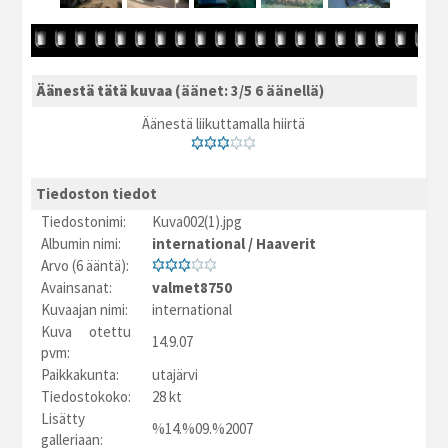
Äänestä tätä kuvaa
(äänet: 3/5 6 äänellä)
Äänestä liikuttamalla hiirtä
Tiedoston tiedot
Tiedostonimi:
Kuva002(1).jpg
Albumin nimi:
international
/
Haaverit
Arvo (6 ääntä):
Avainsanat:
valmet8750
Kuvaajan nimi:
international
Kuva otettu
14.9.07
pvm:
Paikkakunta:
utajärvi
Tiedostokoko:
28 kt
Lisätty
%14.%09.%2007
galleriaan: