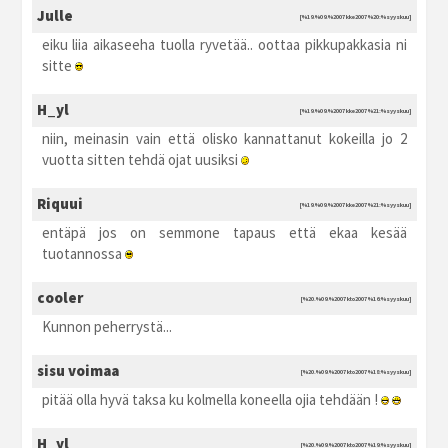
Julle
[%19.%09.%2007 kke2007 %20:%syyskuu]
eiku liia aikaseeha tuolla ryvetää.. oottaa pikkupakkasia ni
sitte
H_yl
[%19.%09.%2007 kke2007 %21:%syyskuu]
niin, meinasin vain että olisko kannattanut kokeilla jo 2
vuotta sitten tehdä ojat uusiksi
Riquui
[%19.%09.%2007 kke2007 %21:%syyskuu]
entäpä jos on semmone tapaus että ekaa kesää
tuotannossa
cooler
[%20.%09.%2007 kto2007 %16:%syyskuu]
Kunnon peherrystä...
sisu voimaa
[%20.%09.%2007 kto2007 %18:%syyskuu]
pitää olla hyvä taksa ku kolmella koneella ojia tehdään !
H_yl
[%20.%09.%2007 kto2007 %19:%syyskuu]