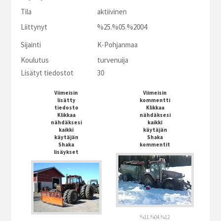
Tila
aktiivinen
Liittynyt
%25.%05.%2004
Sijainti
K-Pohjanmaa
Koulutus
turvenuija
Lisätyt tiedostot
30
Viimeisin
Viimeisin
lisätty
kommentti
tiedosto
Klikkaa
Klikkaa
nähdäksesi
nähdäksesi
kaikki
kaikki
käytäjän
käytäjän
Shaka
Shaka
kommentit
lisäykset
%11.%04.%12