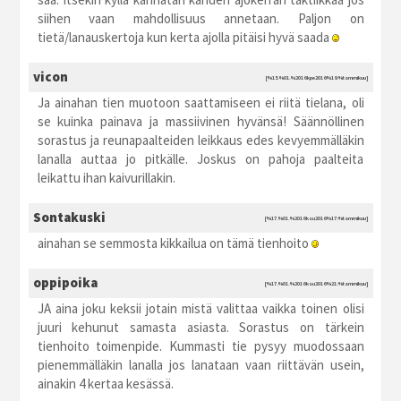
siihen vaan mahdollisuus annetaan. Paljon on
tietä/lanauskertoja kun kerta ajolla pitäisi hyvä saada
vicon
[%15.%01.%2016 kpe2016 %19:%tammikuu]
Ja ainahan tien muotoon saattamiseen ei riitä tielana, oli
se kuinka painava ja massiivinen hyvänsä! Säännöllinen
sorastus ja reunapaalteiden leikkaus edes kevyemmälläkin
lanalla auttaa jo pitkälle. Joskus on pahoja paalteita
leikattu ihan kaivurillakin.
Sontakuski
[%17.%01.%2016 ksu2016 %17:%tammikuu]
ainahan se semmosta kikkailua on tämä tienhoito
oppipoika
[%17.%01.%2016 ksu2016 %21:%tammikuu]
JA aina joku keksii jotain mistä valittaa vaikka toinen olisi
juuri kehunut samasta asiasta. Sorastus on tärkein
tienhoito toimenpide. Kummasti tie pysyy muodossaan
pienemmälläkin lanalla jos lanataan vaan riittävän usein,
ainakin 4 kertaa kesässä.