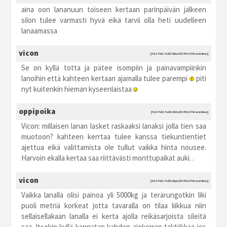
aina oon lananuun toiseen kertaan parinpäivän jälkeen
silon tulee varmasti hyvä eikä tarvii olla heti uudelleen
lanaamassa
vicon
[%13.%01.%2016 kke2016 %19:%tammikuu]
Se on kyllä totta ja pätee isompiin ja painavampiinkin
lanoihin että kahteen kertaan ajamalla tulee parempi
piti
nyt kuitenkin hieman kyseenlaistaa
oppipoika
[%14.%01.%2016 kto2016 %14:%tammikuu]
Vicon: millaisen lanan lasket raskaaksi lanaksi jolla tien saa
muotoon? kahteen kerrtaa tulee kanssa tiekuntientiet
ajettua eikä valittamista ole tullut vaikka hinta nousee.
Harvoin ekalla kertaa saa riittävästi monttupaikat auki. .
vicon
[%15.%01.%2016 kpe2016 %19:%tammikuu]
Vaikka lanalla olisi painoa yli 5000kg ja terärungotkin liki
puoli metriä korkeat jotta tavaralla on tilaa liikkua niin
sellaisellakaan lanalla ei kerta ajolla reikäsarjoista sileitä
saa. Itsekin kyllä kannatan kahden ajokerran taktiikkaa jos