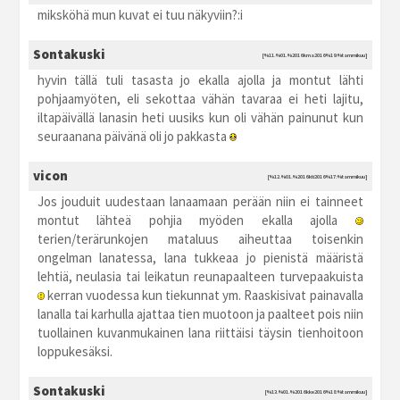
miksköhä mun kuvat ei tuu näkyviin?:i
Sontakuski
[%11.%01.%2016 kma2016 %19:%tammikuu]
hyvin tällä tuli tasasta jo ekalla ajolla ja montut lähti
pohjaamyöten, eli sekottaa vähän tavaraa ei heti lajitu,
iltapäivällä lanasin heti uusiks kun oli vähän painunut kun
seuraanana päivänä oli jo pakkasta
vicon
[%12.%01.%2016 kti2016 %17:%tammikuu]
Jos jouduit uudestaan lanaamaan perään niin ei tainneet
montut lähteä pohjia myöden ekalla ajolla
terien/terärunkojen mataluus aiheuttaa toisenkin
ongelman lanatessa, lana tukkeaa jo pienistä määristä
lehtiä, neulasia tai leikatun reunapaalteen turvepaakuista
kerran vuodessa kun tiekunnat ym. Raaskisivat painavalla
lanalla tai karhulla ajattaa tien muotoon ja paalteet pois niin
tuollainen kuvanmukainen lana riittäisi täysin tienhoitoon
loppukesäksi.
Sontakuski
[%13.%01.%2016 kke2016 %18:%tammikuu]