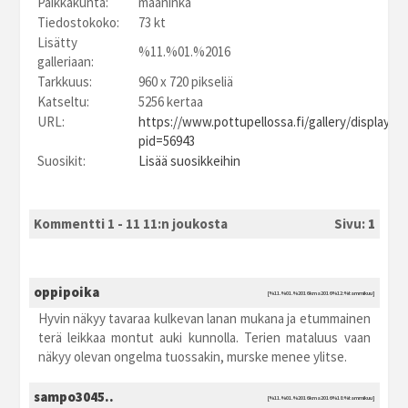
Paikkakunta:
maaninka
Tiedostokoko:
73 kt
Lisätty
%11.%01.%2016
galleriaan:
Tarkkuus:
960 x 720 pikseliä
Katseltu:
5256 kertaa
URL:
https://www.pottupellossa.fi/gallery/displayim
pid=56943
Suosikit:
Lisää suosikkeihin
Kommentti 1 - 11 11:n joukosta
Sivu:
1
oppipoika
[%11.%01.%2016 kma2016 %12:%tammikuu]
Hyvin näkyy tavaraa kulkevan lanan mukana ja etummainen
terä leikkaa montut auki kunnolla. Terien mataluus vaan
näkyy olevan ongelma tuossakin, murske menee ylitse.
sampo3045..
[%11.%01.%2016 kma2016 %18:%tammikuu]