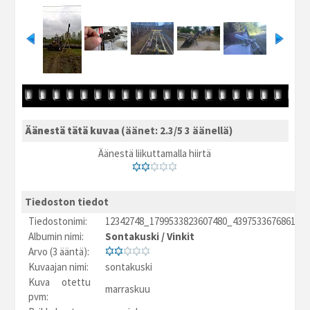
Äänestä tätä kuvaa
(äänet: 2.3/5 3 äänellä)
Äänestä liikuttamalla hiirtä
Tiedoston tiedot
Tiedostonimi:
12342748_1799533823607480_4397533676861929
Albumin nimi:
Sontakuski
/
Vinkit
Arvo (3 ääntä):
Kuvaajan nimi:
sontakuski
Kuva otettu
marraskuu
pvm: