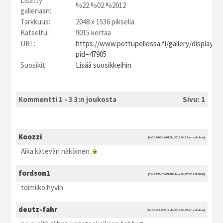
Lisätty
%22.%02.%2012
galleriaan:
Tarkkuus:
2048 x 1536 pikseliä
Katseltu:
9015 kertaa
URL:
https://www.pottupellossa.fi/gallery/displayim
pid=47905
Suosikit:
Lisää suosikkeihin
Kommentti 1 - 3 3:n joukosta
Sivu:
1
Koozzi
[%06.%03.%2012 kti2012 %13:%maaliskuu]
Aika kätevän näköinen.
fordson1
[%06.%03.%2012 kti2012 %16:%maaliskuu]
toimiiko hyvin
deutz-fahr
[%14.%03.%2012 kke2012 %19:%maaliskuu]