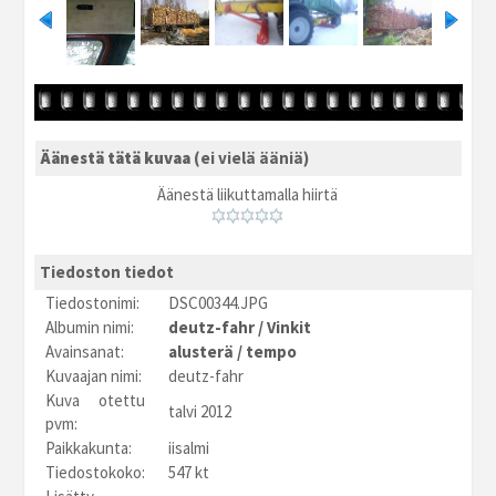
Äänestä tätä kuvaa
(ei vielä ääniä)
Äänestä liikuttamalla hiirtä
Tiedoston tiedot
Tiedostonimi:
DSC00344.JPG
Albumin nimi:
deutz-fahr
/
Vinkit
Avainsanat:
alusterä
/
tempo
Kuvaajan nimi:
deutz-fahr
Kuva otettu
talvi 2012
pvm:
Paikkakunta:
iisalmi
Tiedostokoko:
547 kt