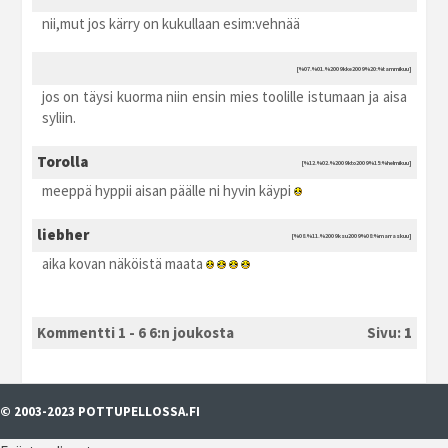
nii,mut jos kärry on kukullaan esim:vehnää
[%07.%01.%2009 kke2009 %20:%tammikuu]
jos on täysi kuorma niin ensin mies toolille istumaan ja aisa
syliin.
Torolla
[%12.%02.%2009 kto2009 %15:%helmikuu]
meeppä hyppii aisan päälle ni hyvin käypi
liebher
[%08.%11.%2009 ksu2009 %08:%marraskuu]
aika kovan näköistä maata
Kommentti 1 - 6 6:n joukosta
Sivu:
1
© 2003-2023 POTTUPELLOSSA.FI