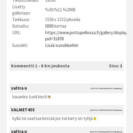
Tiedostokoko:
530 kt
Lisätty
%30.%11.%2008
galleriaan:
Tarkkuus:
1536 x 1152 pikseliä
Katseltu:
8888 kertaa
URL:
https://www.pottupellossa.fi/gallery/displayim
pid=31878
Suosikit:
Lisää suosikkeihin
Kommentti 1 - 6 6:n joukosta
Sivu:
1
valtra n
[%02.%12.%2008 kti2008 %17:%joulukuu]
kauanko tuoli kesti
VALMET455
[%04.%12.%2008 kto2008 %22:%joulukuu]
kyllä toi saattaa kestää jos toi kärry on tyhjä
valtra n
[%05.%12.%2008 kpe2008 %15:%joulukuu]