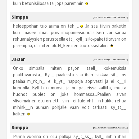
kuin betonisiilossa tai jopa paremmin.
Simppa
[%10.%06.%2005 kpe2005 %17:%kesäkuu]
heleeppohan tuo auma on teh_..
Ja saa tiiviin paketin
kun imasee ilmat puis imupainevaunulla..Sen voi sanoa
rehuanalyysien perusteella ett_ kyll_ siilo/pakettitavara on
parempaa, oli miten oli..N_kee sen tuotoksistakin..
JarJar
[%10.%06.%2005 kpe2005 %18:%kesäkuu]
Onko simpalla miten paljon itsell_ kokemuksia
paalitavarasta_ Kyll_ paaleista saa ihan silkkaa sit_ jos
paalaa m_rk_n_, ei k_yt_ happoja sopivasti ja ei k__ri
kunnolla...Kyll_h_n muovit ja on paaleissa kalliita, mutta
huonot puolet on joka hommassa...Paalien aivan
ylivoimainen etu on ett_ siin_ ei tule yht__n hukka rehua
mihink__n auman pohjalle vaan voit tarkasti sy_tt__
kaiken.
Simppa
[%11.%06.%2005 kla2005 %21:%kesäkuu]
Parina vuonna on ollu palloja sy_t_ss_, kyll_ niihin ihan