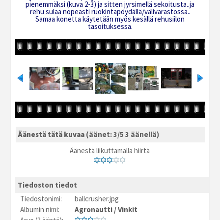
pienemmäksi (kuva 2-3) ja sitten jyrsimellä sekoitusta..ja
rehu sulaa nopeasti ruokintapöydällä/välivarastossa..
Samaa konetta käytetään myös kesällä rehusiilon
tasoituksessa.
Äänestä tätä kuvaa
(äänet: 3/5 3 äänellä)
Äänestä liikuttamalla hiirtä
Tiedoston tiedot
Tiedostonimi:
ballcrusher.jpg
Albumin nimi:
Agronautti
/
Vinkit