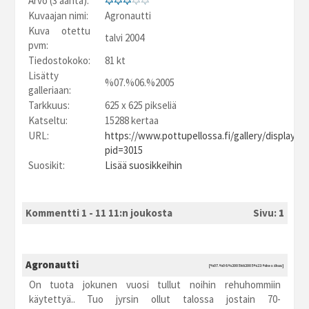
Arvo (3 ääntä):
Kuvaajan nimi:
Agronautti
Kuva otettu
talvi 2004
pvm:
Tiedostokoko:
81 kt
Lisätty
%07.%06.%2005
galleriaan:
Tarkkuus:
625 x 625 pikseliä
Katseltu:
15288 kertaa
URL:
https://www.pottupellossa.fi/gallery/displayim
pid=3015
Suosikit:
Lisää suosikkeihin
Kommentti 1 - 11 11:n joukosta
Sivu:
1
Agronautti
[%07.%06.%2005 kti2005 %23:%kesäkuu]
On tuota jokunen vuosi tullut noihin rehuhommiin
käytettyä.. Tuo jyrsin ollut talossa jostain 70-