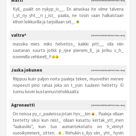
Matti
[%09.%06.%2005 kto2005 %08:%kesäkuu]
Kyll_ paalit on nykyp_iv__. En ainaskaa ite viime talvena
l_yt_ny yht__n j_ist_ paalia, ne tosin vaan halkaistaan
elhon leikkurilla ja tarjoillaan siit_..
valtra^
[%09.%06.%2005 kto2005 %18:%kesäkuu]
massika mies: miks helvetiss_ kaikki pitt__ olla niin
saatanan suurta jotkii p_rjee pienem_ll_ ja jotku v_h_
isommilla vehkeell_!!
Jaska jokunen
[%09.%06.%2005 kto2005 %21:%kesäkuu]
Riippuu kuin paljon noita paaleja tekee, muoveihin menee
nopeesti pino rahaa joka on t_ysin tuuleen heitetty. Ei
tunnu kovin kustannustehokkaalta
Agronautti
[%09.%06.%2005 kto2005 %21:%kesäkuu]
On noissa py_r_paaleissa jotain hyv__kin
.. Paaleja ollaan
teetetty siksi kun niist_ ollaan kasattu kertak_ytt_inen
"laakasiilo", kun tuo aumantekotaito on h_vinnyt
vuosikymmeni_ sitten. .
.. Rehukin s_ilyy siin_ yht_ hyvin