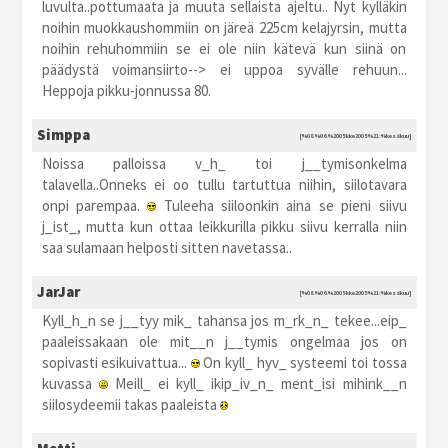
luvulta..pottumaata ja muuta sellaista ajeltu.. Nyt kylläkin
noihin muokkaushommiin on järeä 225cm kelajyrsin, mutta
noihin rehuhommiin se ei ole niin kätevä kun siinä on
päädystä voimansiirto--> ei uppoa syvälle rehuun...
Heppoja pikku-jonnussa 80.
Simppa
[%08.%06.%2005 kke2005 %21:%kesäkuu]
Noissa palloissa v_h_ toi j__tymisonkelma
talavella..Onneks ei oo tullu tartuttua niihin, siilotavara
onpi parempaa.
Tuleeha siiloonkin aina se pieni siivu
j_ist_, mutta kun ottaa leikkurilla pikku siivu kerralla niin
saa sulamaan helposti sitten navetassa..
JarJar
[%08.%06.%2005 kke2005 %21:%kesäkuu]
Kyll_h_n se j__tyy mik_ tahansa jos m_rk_n_ tekee...eip_
paaleissakaan ole mit__n j__tymis ongelmaa jos on
sopivasti esikuivattua...
On kyll_ hyv_ systeemi toi tossa
kuvassa
Meill_ ei kyll_ ikip_iv_n_ ment_isi mihink__n
siilosydeemii takas paaleista