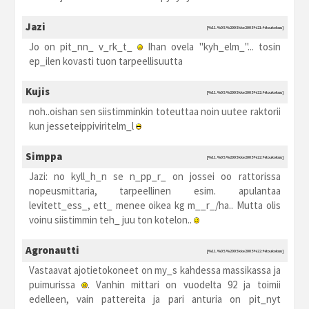
Jazi
[%11.%05.%2005 kke2005 %21:%toukokuu]
Jo on pit_nn_ v_rk_t_
Ihan ovela "kyh_elm_"... tosin
ep_ilen kovasti tuon tarpeellisuutta
Kujis
[%11.%05.%2005 kke2005 %22:%toukokuu]
noh..oishan sen siistimminkin toteuttaa noin uutee raktorii
kun jesseteippiviritelm_l
Simppa
[%11.%05.%2005 kke2005 %22:%toukokuu]
Jazi: no kyll_h_n se n_pp_r_ on jossei oo rattorissa
nopeusmittaria, tarpeellinen esim. apulantaa
levitett_ess_, ett_ menee oikea kg m__r_/ha.. Mutta olis
voinu siistimmin teh_ juu ton kotelon..
Agronautti
[%11.%05.%2005 kke2005 %22:%toukokuu]
Vastaavat ajotietokoneet on my_s kahdessa massikassa ja
puimurissa
. Vanhin mittari on vuodelta 92 ja toimii
edelleen, vain pattereita ja pari anturia on pit_nyt