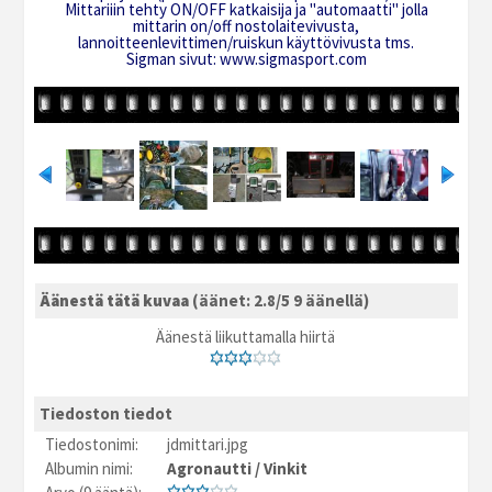
Mittariiin tehty ON/OFF katkaisija ja "automaatti" jolla
mittarin on/off nostolaitevivusta,
lannoitteenlevittimen/ruiskun käyttövivusta tms.
Sigman sivut: www.sigmasport.com
Äänestä tätä kuvaa
(äänet: 2.8/5 9 äänellä)
Äänestä liikuttamalla hiirtä
Tiedoston tiedot
Tiedostonimi:
jdmittari.jpg
Albumin nimi:
Agronautti
/
Vinkit