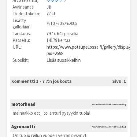
Arvo (9 ääntä):
Avainsanat:
JD
Tiedostokoko:
77 kt
Lisätty
%10.%05.%2005
galleriaan:
Tarkkuus:
797 x 642 pikseliä
Katseltu:
14179 kertaa
URL:
https://www.pottupellossa.fi/gallery/displayim
pid=2598
Suosikit:
Lisää suosikkeihin
Kommentti 1 - 7 7:n joukosta
Sivu:
1
motorhead
[%11.%05.%2005 kke2005 %16:%toukokuu]
meinaakko ett_ toi anturi pysyykin tuola!
Agronautti
[%11.%05.%2005 kke2005 %17:%toukokuu]
On tuo jo reilun vuoden verran pysynyt..