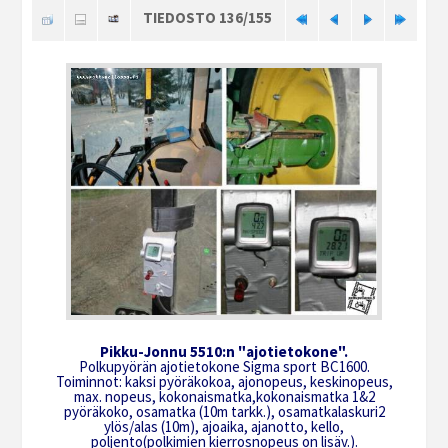
TIEDOSTO 136/155
Pikku-Jonnu 5510:n "ajotietokone".
Polkupyörän ajotietokone Sigma sport BC1600.
Toiminnot: kaksi pyöräkokoa, ajonopeus, keskinopeus,
max. nopeus, kokonaismatka,kokonaismatka 1&2
pyöräkoko, osamatka (10m tarkk.), osamatkalaskuri2
ylös/alas (10m), ajoaika, ajanotto, kello,
poljento(polkimien kierrosnopeus on lisäv.).