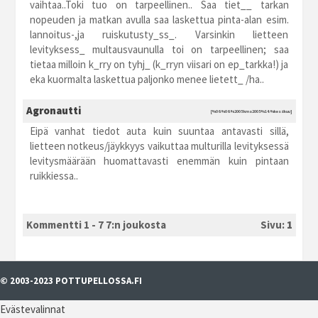
vaihtaa..Toki tuo on tarpeellinen.. Saa tiet__ tarkan
nopeuden ja matkan avulla saa laskettua pinta-alan esim.
lannoitus-,ja ruiskutusty_ss_. Varsinkin lietteen
levityksess_ multausvaunulla toi on tarpeellinen; saa
tietaa milloin k_rry on tyhj_ (k_rryn viisari on ep_tarkka!) ja
eka kuormalta laskettua paljonko menee lietett_ /ha..
Agronautti
[%06.%06.%2005 kma2005 %14:%kesäkuu]
Eipä vanhat tiedot auta kuin suuntaa antavasti sillä,
lietteen notkeus/jäykkyys vaikuttaa multurilla levityksessä
levitysmäärään huomattavasti enemmän kuin pintaan
ruikkiessa..
Kommentti 1 - 7 7:n joukosta
Sivu:
1
© 2003-2023 POTTUPELLOSSA.FI
Evästevalinnat