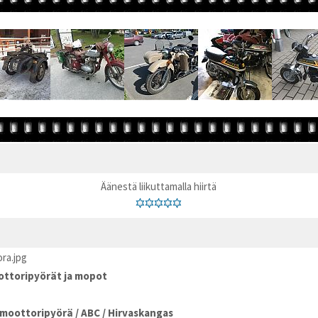
Äänestä liikuttamalla hiirtä
ra.jpg
ttoripyörät ja mopot
moottoripyörä
/
ABC
/
Hirvaskangas