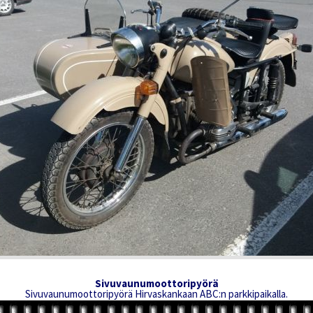
Sivuvaunumoottoripyörä
Sivuvaunumoottoripyörä Hirvaskankaan ABC:n parkkipaikalla.