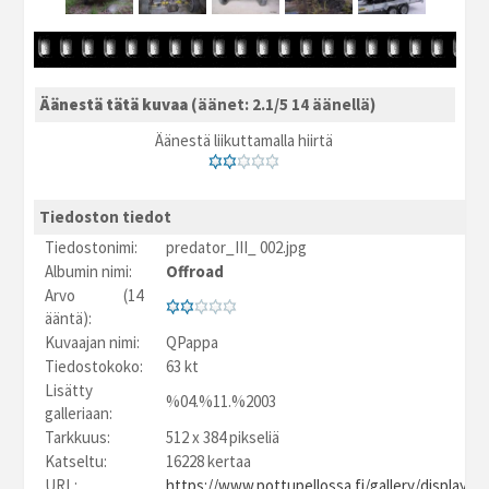
Äänestä tätä kuvaa
(äänet: 2.1/5 14 äänellä)
Äänestä liikuttamalla hiirtä
Tiedoston tiedot
Tiedostonimi:
predator_III_ 002.jpg
Albumin nimi:
Offroad
Arvo (14
ääntä):
Kuvaajan nimi:
QPappa
Tiedostokoko:
63 kt
Lisätty
%04.%11.%2003
galleriaan:
Tarkkuus:
512 x 384 pikseliä
Katseltu:
16228 kertaa
URL:
https://www.pottupellossa.fi/gallery/displayim