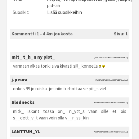
pid=55
Suosikit:
Lisää suosikkeihin
Kommentti 1 - 4 4:n joukosta
Sivu:
1
mit_ t_h_n ny pist_
[%14.%06.%2005 kti2005 %23:%kesäkuu]
varmaan alkaa tonki aiva kivasti sill_ koneella
j.peura
[%06.%08.%2005 kla2005 %23:%elokuu]
onkos 99 jo ruisku. jos niin turbottaa se pit_s viel
Slednecks
[%16.%02.%2006 kto2006 %22:%helmikuu]
mitk_ iskarit tossa on_ n_ytt_s vaan sille et ois
s__dett_v_t vaan voin olla v__r_ss_kin
LANTTUH_YL
[%16.%02.%2006 kto2006 %22:%helmikuu]