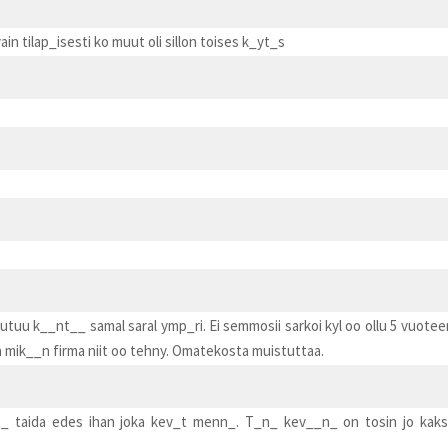
vain tilap_isesti ko muut oli sillon toises k_yt_s
joutuu k__nt__ samal saral ymp_ri. Ei semmosii sarkoi kyl oo ollu 5 vuotee
 mik__n firma niit oo tehny. Omatekosta muistuttaa.
niit_ taida edes ihan joka kev_t menn_. T_n_ kev__n_ on tosin jo kak