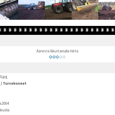
Äänestä liikuttamalla hiirtä
0.jpg
/
Turvekoneet
%2004
ikseliä