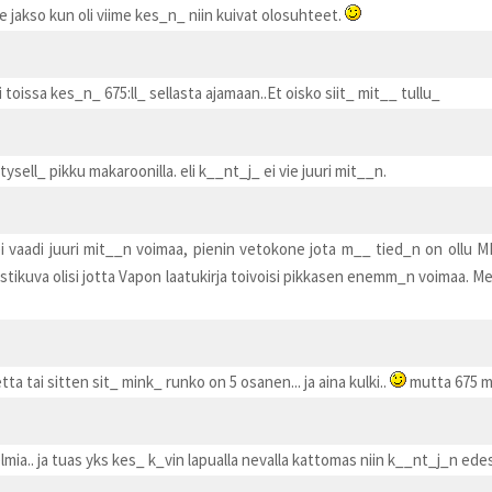
se jakso kun oli viime kes_n_ niin kuivat olosuhteet.
 toissa kes_n_ 675:ll_ sellasta ajamaan..Et oisko siit_ mit__ tullu_
ttysell_ pikku makaroonilla. eli k__nt_j_ ei vie juuri mit__n.
vaadi juuri mit__n voimaa, pienin vetokone jota m__ tied_n on ollu MF
ikuva olisi jotta Vapon laatukirja toivoisi pikkasen enemm_n voimaa. Meil
etta tai sitten sit_ mink_ runko on 5 osanen... ja aina kulki..
mutta 675 m
elmia.. ja tuas yks kes_ k_vin lapualla nevalla kattomas niin k__nt_j_n ede