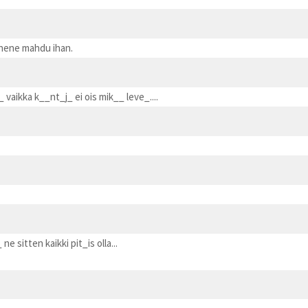
rinene mahdu ihan.
 vaikka k__nt_j_ ei ois mik__ leve_....
ne sitten kaikki pit_is olla...