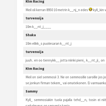
Ktm Racing
Meil oli kerran 8950 10 metrin k__nj_n edes
kyll_kin 
turvenuija
10m k__nt_j____
Shaka
10m elikk_s puolesaran k__nt_j
turvenuija
juuh.. en oo tiennykk__ jotta niinki pieni_ k__nt_ji_ on
Ktm Racing
Meil on siel semmosii 3. Ne on semmosille saroille jos 
se jonkun firman tekem_ vai omatekonen. Ei varmaanka
Sammy
Kyll_ semmosiakin tuola pajalla tehd__n, tosin ei 
sarkaleveys on senverta kapia.