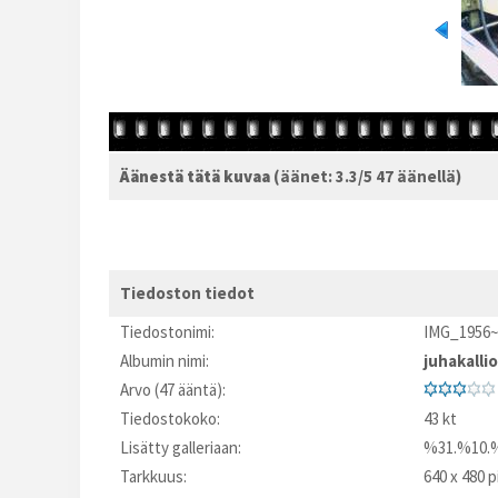
Äänestä tätä kuvaa
(äänet: 3.3/5 47 äänellä)
Tiedoston tiedot
Tiedostonimi:
IMG_1956~
Albumin nimi:
juhakallio
Arvo (47 ääntä):
Tiedostokoko:
43 kt
Lisätty galleriaan:
%31.%10.
Tarkkuus:
640 x 480 p