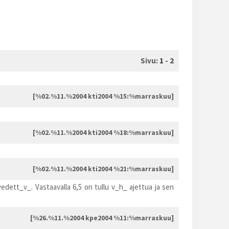
Sivu:
1
-
2
[%02.%11.%2004 kti2004 %15:%marraskuu]
[%02.%11.%2004 kti2004 %18:%marraskuu]
[%02.%11.%2004 kti2004 %21:%marraskuu]
edett_v_. Vastaavalla 6,5 on tullu v_h_ ajettua ja sen
[%26.%11.%2004 kpe2004 %11:%marraskuu]