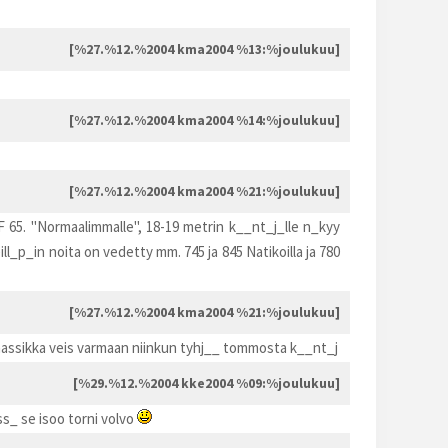
[%27.%12.%2004 kma2004 %13:%joulukuu]
[%27.%12.%2004 kma2004 %14:%joulukuu]
[%27.%12.%2004 kma2004 %21:%joulukuu]
 65. "Normaalimmalle", 18-19 metrin k__nt_j_lle n_kyy
l_p_in noita on vedetty mm. 745 ja 845 Natikoilla ja 780
[%27.%12.%2004 kma2004 %21:%joulukuu]
assikka veis varmaan niinkun tyhj__ tommosta k__nt_j
[%29.%12.%2004 kke2004 %09:%joulukuu]
ss_ se isoo torni volvo