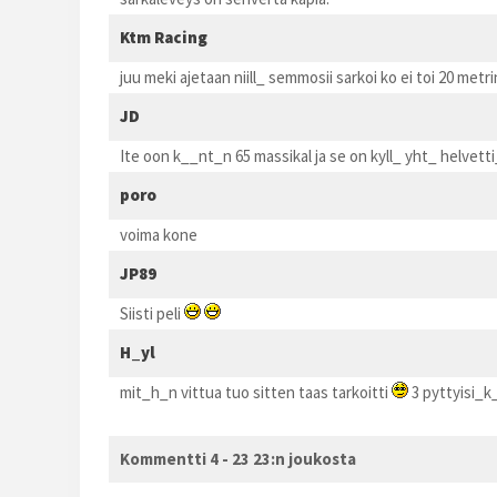
Ktm Racing
juu meki ajetaan niill_ semmosii sarkoi ko ei toi 20 met
JD
Ite oon k__nt_n 65 massikal ja se on kyll_ yht_ helvetti_
poro
voima kone
JP89
Siisti peli
H_yl
mit_h_n vittua tuo sitten taas tarkoitti
3 pyttyisi_k_ 
Kommentti 4 - 23 23:n joukosta