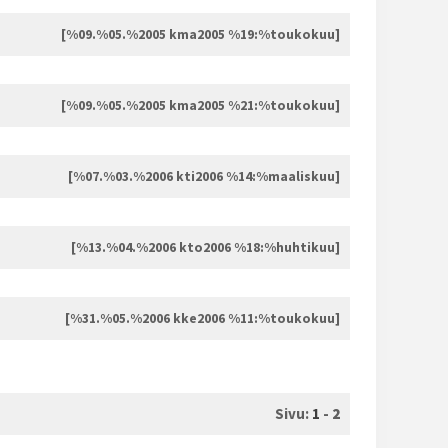
[%09.%05.%2005 kma2005 %19:%toukokuu]
[%09.%05.%2005 kma2005 %21:%toukokuu]
[%07.%03.%2006 kti2006 %14:%maaliskuu]
[%13.%04.%2006 kto2006 %18:%huhtikuu]
[%31.%05.%2006 kke2006 %11:%toukokuu]
Sivu:
1
-
2