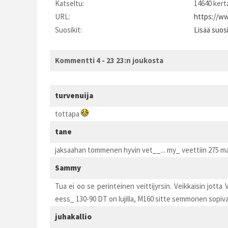
Katseltu:
14640 kert
URL:
https://ww
Suosikit:
Lisää suos
Kommentti 4 - 23 23:n joukosta
turvenuija
tottapa
tane
jaksaahan tommenen hyvin vet__... my_ veettiin 275 mass
Sammy
Tua ei oo se perinteinen veittijyrsin. Veikkaisin jot
eess_ 130-90 DT on lujilla, M160 sitte semmonen sopiva
juhakallio