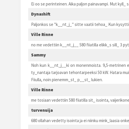
Ei oo se perinteinen. Aika paljon painavampi. Mut kyll_ 
Dynashift
Paljonkos se "k__nt_j_" sitte vaatii tehoa_ Kun kysyttii
Ville Rinne
no me vedettiin k__nt_j__ 580 fiiatilla elikk_s sill_ 3 py
Sammy
Noh kun k__nt_j__ki on monenmoista. 9,5-metrinen ei 
ty_nantaja tarjoavan tehontarpeeksi 50 kW. Hatara muist
Fiiulla, noin pienemm_st_ p__st_ lukien.
Ville Rinne
me tosiaan vedettiin 580 fiiatilla sit_ isointa, vaijerikon
turvenuija
680 ollahan vedetty isointa ja ei niinku mink_laasia onk