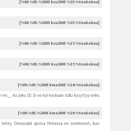
[%08.%05.%2005 ksu2005 %15:%toukokuu]
[%08.%05.%2005 ksu2005 %15:%toukokuu]
[%08.%05.%2005 ksu2005 %17:%toukokuu]
[%08.%05.%2005 ksu2005 %17:%toukokuu]
[%09.%05.%2005 kma2005 %14:%toukokuu]
n en__ ko joku 10. Ei oo kyl koskaan tullu kysyttyy onks
[%09.%05.%2005 kma2005 %19:%toukokuu]
s tehty. Omassakii ajossa firmassa on semmoset, kun