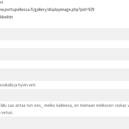
aa
w.pottupellossa.fi/gallery/displayimage.php?pid=929
ikkeihin
ikalla ja hyvin veti
ta Vallu saa antaa ton ees_ melko kaikkesa, on meinaan melkosen raskas v
 veturi.