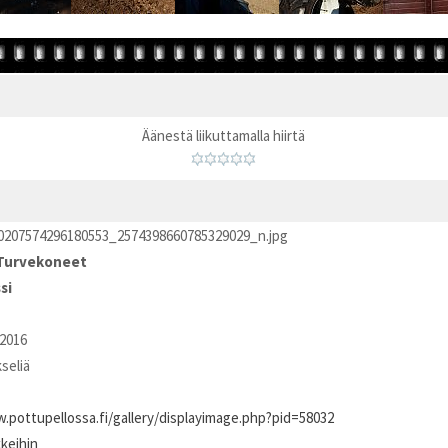
Äänestä liikuttamalla hiirtä
0207574296180553_2574398660785329029_n.jpg
Turvekoneet
si
2016
kseliä
.pottupellossa.fi/gallery/displayimage.php?pid=58032
kkeihin