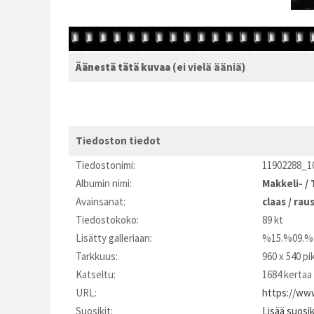
Äänestä tätä kuvaa
(ei vielä ääniä)
Tiedoston tiedot
Tiedostonimi:
11902288_1
Albumin nimi:
Makkeli-
/
Avainsanat:
claas
/
raus
Tiedostokoko:
89 kt
Lisätty galleriaan:
%15.%09.%
Tarkkuus:
960 x 540 pi
Katseltu:
1684 kertaa
URL:
https://www
Suosikit:
Lisää suosi