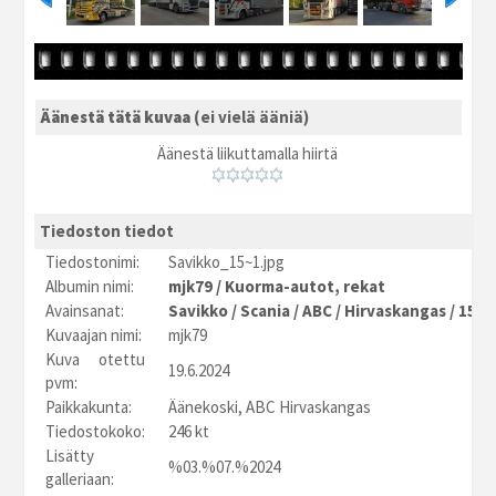
Äänestä tätä kuvaa
(ei vielä ääniä)
Äänestä liikuttamalla hiirtä
Tiedoston tiedot
Tiedostonimi:
Savikko_15~1.jpg
Albumin nimi:
mjk79
/
Kuorma-autot, rekat
Avainsanat:
Savikko
/
Scania
/
ABC
/
Hirvaskangas
/
15
/
Kuvaajan nimi:
mjk79
Kuva otettu
19.6.2024
pvm:
Paikkakunta:
Äänekoski, ABC Hirvaskangas
Tiedostokoko:
246 kt
Lisätty
%03.%07.%2024
galleriaan: