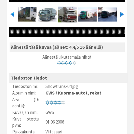
Äänestä tätä kuvaa
(äänet: 4.4/5 16 äänellä)
Äänestä liikuttamalla hiirtä
Tiedoston tiedot
Tiedostonimi:
Showtrans-04.jpg
Albumin nimi:
GWS
/
Kuorma-autot, rekat
Arvo (16
ääntä):
Kuvaajan nimi:
GWS
Kuva otettu
01.06.2006
pvm:
Paikkakunta:
Viitasaari