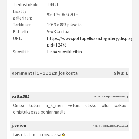
Tiedostokoko:
144 kt
Lisätty
%01.%06.%2006
galleriaan:
Tarkkuus:
1059 x 883 pikseliä
Katseltu:
5673 kertaa
URL:
https://www.pottupellossa.fi/gallery/displayim
pid=12478
Suosikit:
Lisää suosikkeihin
Kommentti 1 - 12 12:n joukosta
Sivu:
1
vallu565
[%02.%06.%2006 kpe2006 %00:%kesäkuu]
Ompa tutun n_k_nen veturi. olisko ollu joskus
omistuksessa pohjanmaalla_
j.veivo
[%02.%06.%2006 kpe2006 %14:%kesäkuu]
tais olla t_n__n nivalassa