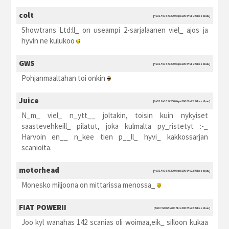
colt
[%02.%06.%2006 kpe2006 %19:%kesäkuu]
Showtrans Ltd:ll_ on useampi 2-sarjalaanen viel_ ajos ja
hyvin ne kulukoo
GWS
[%02.%06.%2006 kpe2006 %19:%kesäkuu]
Pohjanmaaltahan toi onkin
Juice
[%02.%06.%2006 kpe2006 %22:%kesäkuu]
N_m_ viel_ n_ytt__ joltakin, toisin kuin nykyiset
saastevehkeill_ pilatut, joka kulmalta py_ristetyt :-_
Harvoin en__ n_kee tien p__ll_ hyvi_ kakkossarjan
scanioita.
motorhead
[%02.%06.%2006 kpe2006 %22:%kesäkuu]
Monesko miljoona on mittarissa menossa_
FIAT POWERII
[%03.%06.%2006 kla2006 %22:%kesäkuu]
Joo kyl wanahas 142 scanias oli woimaa,eik_ silloon kukaa