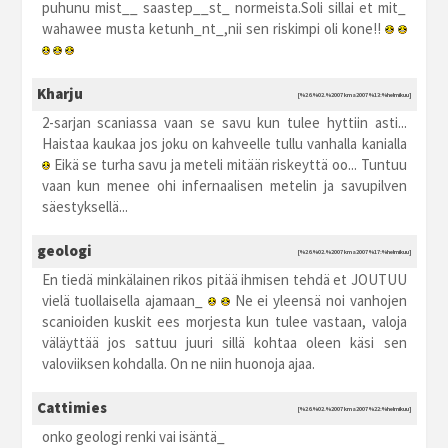
puhunu mist__ saastep__st_ normeista.Soli sillai et mit_
wahawee musta ketunh_nt_,nii sen riskimpi oli kone!!
Kharju
[%26.%02.%2007 kma2007 %13:%helmikuu]
2-sarjan scaniassa vaan se savu kun tulee hyttiin asti...
Haistaa kaukaa jos joku on kahveelle tullu vanhalla kanialla
Eikä se turha savu ja meteli mitään riskeyttä oo... Tuntuu
vaan kun menee ohi infernaalisen metelin ja savupilven
säestyksellä...
geologi
[%26.%02.%2007 kma2007 %17:%helmikuu]
En tiedä minkälainen rikos pitää ihmisen tehdä et JOUTUU
vielä tuollaisella ajamaan_
Ne ei yleensä noi vanhojen
scanioiden kuskit ees morjesta kun tulee vastaan, valoja
väläyttää jos sattuu juuri sillä kohtaa oleen käsi sen
valoviiksen kohdalla. On ne niin huonoja ajaa.
Cattimies
[%26.%02.%2007 kma2007 %22:%helmikuu]
onko geologi renki vai isäntä_