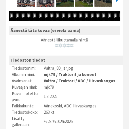
Äänestä tätä kuvaa
(ei vielä ääniä)
Äänestä liikuttamalla hiirtä
Tiedoston tiedot
Tiedostonimi:
Valtra_80_isr.jpg
Albumin nimi:
mjk79
/
Traktorit ja koneet
Avainsanat:
Valtra
/
Traktori
/
ABC
/
Hirvaskangas
Kuvaajan nimi:
mjk79
Kuva otettu
1.3.2025
pvm:
Paikkakunta:
Äänekoski, ABC Hirvaskangas
Tiedostokoko:
263 kt
Lisätty
%23.%10.%2025
galleriaan: