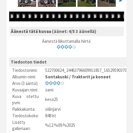
Äänestä tätä kuvaa
(äänet: 4/5 3 äänellä)
Äänestä liikuttamalla hiirtä
Tiedoston tiedot
Tiedostonimi:
522700624_24463796609911857_16529590370579
Albumin nimi:
Sontakuski
/
Traktorit ja koneet
Arvo (3 ääntä):
Kuvaajan nimi:
sami
Kuva otettu
kesä25
pvm:
Paikkakunta:
siilinjärvi
Tiedostokoko:
848 kt
Lisätty
%12.%09.%2025
galleriaan: