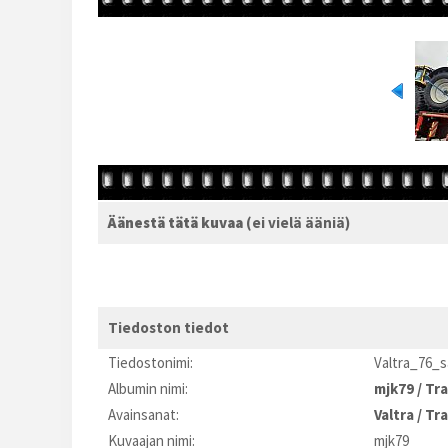
Äänestä tätä kuvaa
(ei vielä ääniä)
Tiedoston tiedot
Tiedostonimi:
Valtra_76_s
Albumin nimi:
mjk79
/
Tra
Avainsanat:
Valtra
/
Tra
Kuvaajan nimi:
mjk79