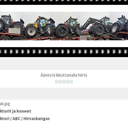
Äänestä liikuttamalla hiirtä
ak.jpg
ktorit ja koneet
ktori
/
ABC
/
Hirvaskangas