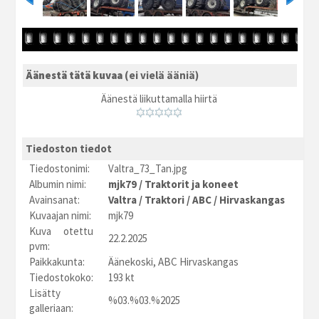
Äänestä tätä kuvaa
(ei vielä ääniä)
Äänestä liikuttamalla hiirtä
Tiedoston tiedot
Tiedostonimi:
Valtra_73_Tan.jpg
Albumin nimi:
mjk79
/
Traktorit ja koneet
Avainsanat:
Valtra
/
Traktori
/
ABC
/
Hirvaskangas
Kuvaajan nimi:
mjk79
Kuva otettu
22.2.2025
pvm:
Paikkakunta:
Äänekoski, ABC Hirvaskangas
Tiedostokoko:
193 kt
Lisätty
%03.%03.%2025
galleriaan: